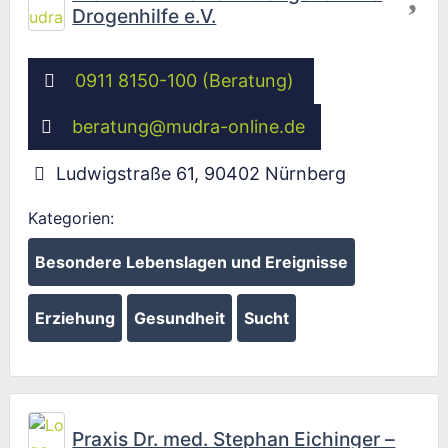
Drogenhilfe e.V.
0911 8150-100 (Beratung)
beratung
@
mudra-online.de
Ludwigstraße 61
,
90402
Nürnberg
Kategorien:
Besondere Lebenslagen und Ereignisse
Erziehung
Gesundheit
Sucht
Fav
Praxis Dr. med. Stephan Eichinger –