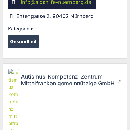
info
@
aidshilfe-nuernberg.de
Entengasse 2
,
90402
Nürnberg
Kategorien:
Gesundheit
Fav
Autismus-Kompetenz-Zentrum
Mittelfranken gemeinnützige GmbH