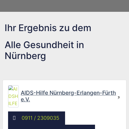
Ihr Ergebnis zu dem
Alle Gesundheit in
Nürnberg
Fav
AIDS-Hilfe Nürnberg-Erlangen-Fürth
e.V.
0911 / 2309035