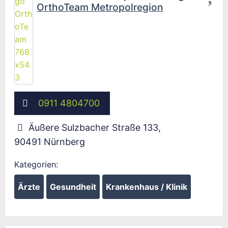
OrthoTeam Metropolregion
Wird geladen …
0911 4804700
Äußere Sulzbacher Straße 133
,
90491
Nürnberg
Kategorien:
Ärzte
Gesundheit
Krankenhaus / Klinik