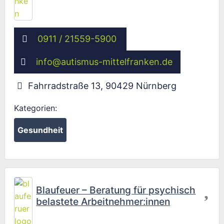
0911 / 21559-5900
info
@
autismus-mittelfranken.de
Fahrradstraße 13
,
90429
Nürnberg
Kategorien:
Gesundheit
Fav
Blaufeuer – Beratung für psychisch
belastete Arbeitnehmer:innen