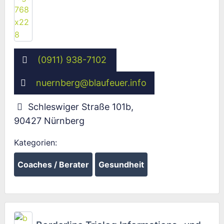
(0911) 938-7102
nuernberg
@
blaufeuer.info
Schleswiger Straße 101b
,
90427
Nürnberg
Kategorien:
Coaches / Berater
Gesundheit
Fav