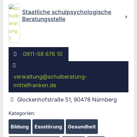
Fav
Staatliche schulpsychologische
Beratungsstelle
0911-58 676 10
verwaltung
@
schulberatung-
mittelfranken.de
Glockenhofstraße 51
,
90478
Nürnberg
Kategorien:
Bildung
Essstörung
Gesundheit