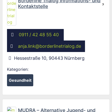
Borderline Trialog Informations- und
Kontaktstelle
0911 / 42 48 55 40
anja.link
@
borderlinetrialog.de
Hessestraße 10
,
90443
Nürnberg
Kategorien:
Gesundheit
Fav
MUDRA – Alternative Jugend- und