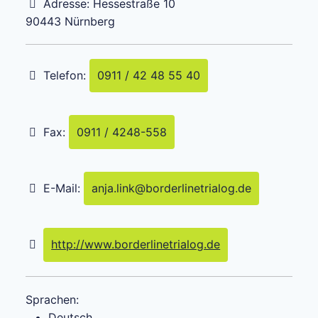
Adresse:
Hessestraße 10
90443
Nürnberg
Telefon:
0911 / 42 48 55 40
Fax:
0911 / 4248-558
E-Mail:
anja.link
@
borderlinetrialog.de
http://www.borderlinetrialog.de
Sprachen:
Deutsch