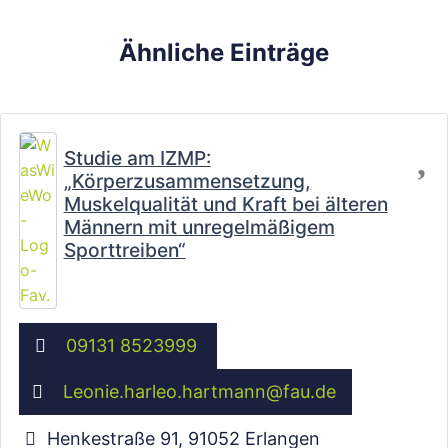
Ähnliche Einträge
Fa
Studie am IZMP:
„Körperzusammensetzung,
Muskelqualität und Kraft bei älteren
Männern mit unregelmäßigem
Sporttreiben“
09131 8523999
Leonie.harleo.hartmann
@
fau.de
Henkestraße 91
,
91052
Erlangen