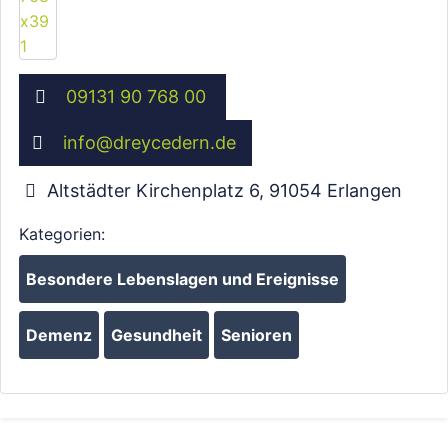
09131 90 768 00
info
@
dreycedern.de
Altstädter Kirchenplatz 6
,
91054
Erlangen
Kategorien:
Besondere Lebenslagen und Ereignisse
Demenz
Gesundheit
Senioren