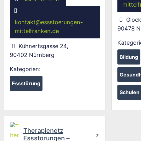
mittel
Glock
kontakt
@
essstoerungen-
90478
N
mittelfranken.de
Kategori
Kühnertsgasse 24
,
90402
Nürnberg
Bildung
Kategorien:
Gesundh
Essstörung
Schulen
Favorit
Therapienetz
Essstörungen –