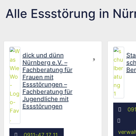
Alle Essstörung in Nü
Favorit
dick und dünn
Sta
Nürnberg e.V. –
sch
Fachberatung für
Ber
Frauen mit
Essstörungen –
Fachberatung für
Jugendliche mit
Essstörungen
091
verwal
0911-47 17 11