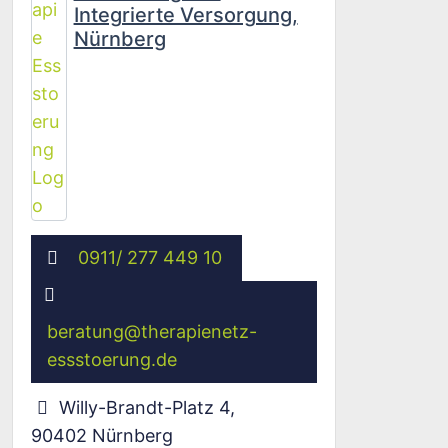
Integrierte Versorgung,
Nürnberg
0911/ 277 449 10
beratung
@
therapienetz-
essstoerung.de
Willy-Brandt-Platz 4
,
90402
Nürnberg