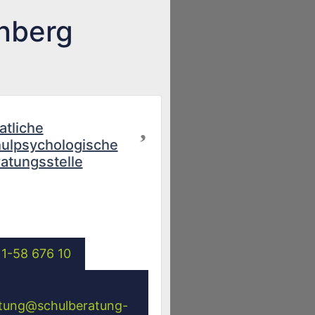
rnberg
Favorit
atliche
ulpsychologische
atungsstelle
1-58 676 10
tung
@
schulberatung-