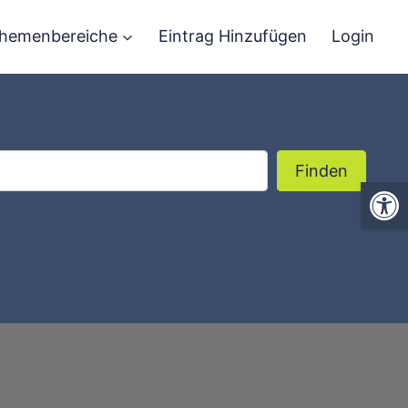
hemenbereiche
Eintrag Hinzufügen
Login
Finden
Finden
We