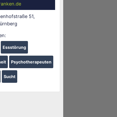
franken.de
enhofstraße 51
,
ürnberg
en:
Essstörung
eit
Psychotherapeuten
Sucht