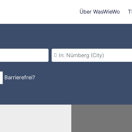
Über WasWieWo
T
Stadt
Barrierefrei?