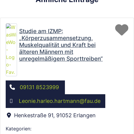
Fa
Studie am IZMP:
„Körperzusammensetzung,
Muskelqualität und Kraft bei
älteren Männern mit
unregelmäßigem Sporttreiben“
09131 8523999
Leonie.harleo.hartmann
@
fau.de
Henkestraße 91
,
91052
Erlangen
Kategorien: