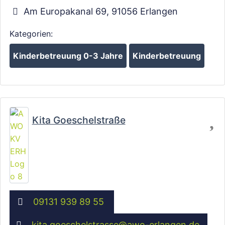
Am Europakanal 69
,
91056
Erlangen
Wird geladen …
Kategorien:
Kinderbetreuung 0-3 Jahre
Kinderbetreuung
Fa
Kita Goeschelstraße
09131 939 89 55
kita.goeschelstrasse
@
awo-erlangen.de