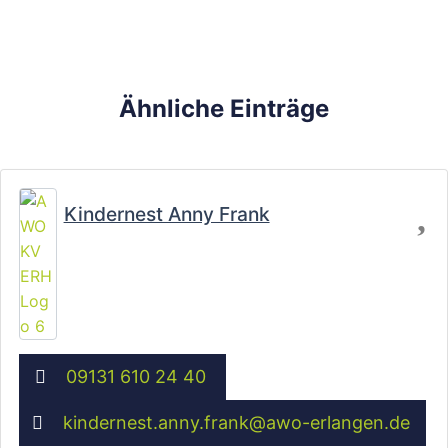
Ähnliche Einträge
Fa
Kindernest Anny Frank
09131 610 24 40
kindernest.anny.frank
@
awo-erlangen.de