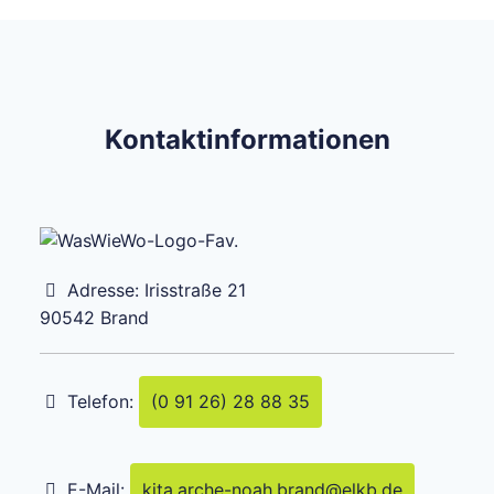
Kontaktinformationen
Adresse:
Irisstraße 21
90542
Brand
Telefon:
(0 91 26) 28 88 35
E-Mail:
kita.arche-noah.brand
@
elkb.de