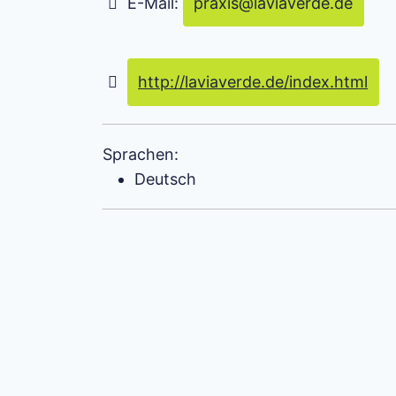
E-Mail:
praxis
@
laviaverde.de
http://laviaverde.de/index.html
Sprachen:
Deutsch