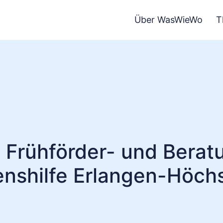
Über WasWieWo
T
e Frühförder- und Beratu
nshilfe Erlangen-Höch