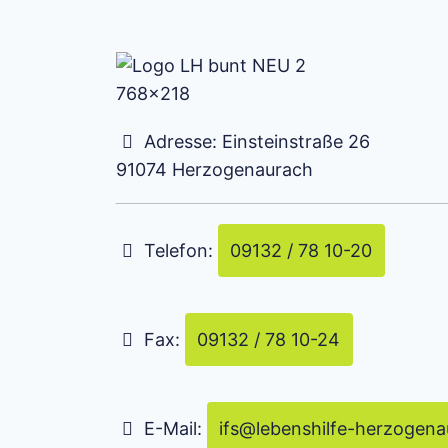
Adresse:
Einsteinstraße 26
91074
Herzogenaurach
Telefon:
09132 / 78 10-20
Fax:
09132 / 78 10-24
E-Mail:
ifs
@
lebenshilfe-herzogena