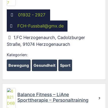
01932 - 2927
FCH-Fussball
@
gmx.de
1.FC Herzogenaurch, Cadolzburger
Straße
,
91074
Herzogenaurach
Kategorien:
Bewegung
Gesundheit
Sport
Fav
Balance Fitness – LiAne
Sporttherapie – Personaltraining