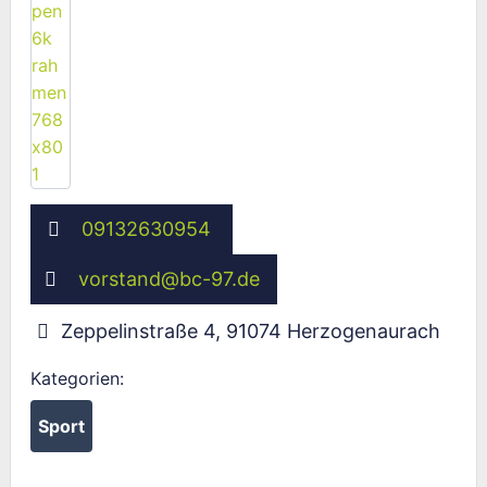
09132630954
vorstand
@
bc-97.de
Zeppelinstraße 4
,
91074
Herzogenaurach
Kategorien:
Sport