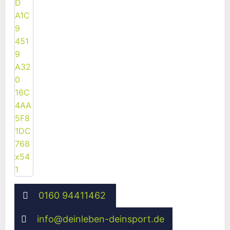
0160 94411462
info
@
deinleben-deinsport.de