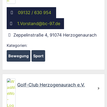
09132 / 630 954
1.Vorstand
@
bc-97.de
Zeppelinstraße 4
,
91074
Herzogenaurach
Kategorien:
Bewegung
Sport
Fav
Golf-Club Herzogenaurach e.V.