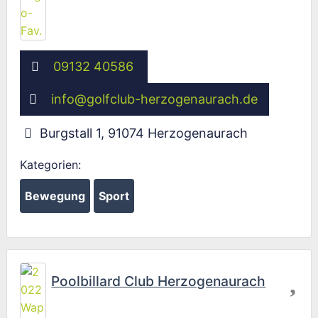
09132 40586
info
@
golfclub-herzogenaurach.de
Burgstall 1
,
91074
Herzogenaurach
Kategorien:
Wird geladen …
Bewegung
Sport
Fav
Poolbillard Club Herzogenaurach