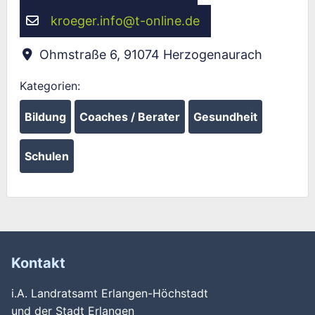
kroeger.info
@
t-online.de
Ohmstraße 6
,
91074
Herzogenaurach
Kategorien:
Bildung
Coaches / Berater
Gesundheit
Schulen
Kontakt
i.A. Landratsamt Erlangen-Höchstadt
und der Stadt Erlangen