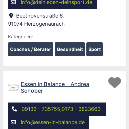
info
@
deinleben-deinsport.de
Beethovenstraße 6
,
91074
Herzogenaurach
Kategorien:
Coaches / Berater
Gesundheit
Sport
Fav
Essen in Balance – Andrea
Schober
09132 - 735755,0173 - 3823663
info
@
essen-in-balance.de