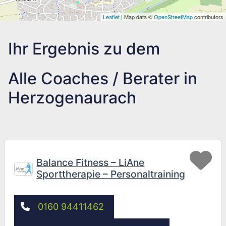
Leaflet
| Map data ©
OpenStreetMap
contributors
Ihr Ergebnis zu dem
Alle Coaches / Berater in
Herzogenaurach
Fav
Balance Fitness – LiAne
Sporttherapie – Personaltraining
0160 94411462