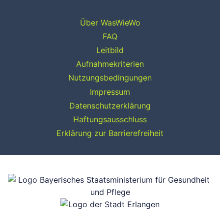
Über WasWieWo
FAQ
Leitbild
Aufnahmekriterien
Nutzungsbedingungen
Impressum
Datenschutzerklärung
Haftungsausschluss
Erklärung zur Barrierefreiheit