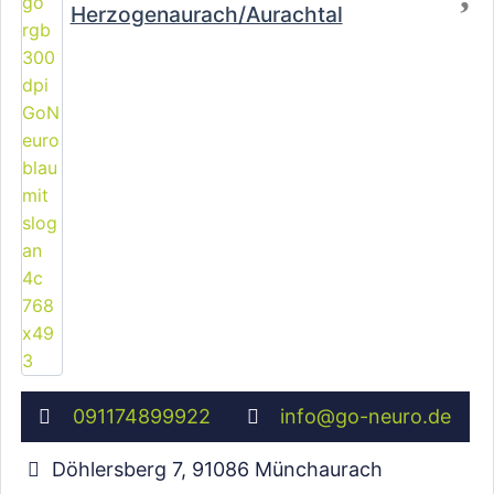
Herzogenaurach/Aurachtal
091174899922
info
@
go-neuro.de
Döhlersberg 7
,
91086
Münchaurach