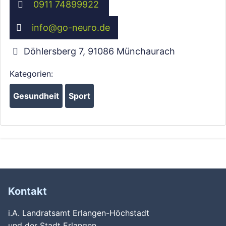
0911 74899922
info
@
go-neuro.de
Döhlersberg 7
,
91086
Münchaurach
Kategorien:
Gesundheit
Sport
Kontakt
i.A. Landratsamt Erlangen-Höchstadt
und der Stadt Erlangen