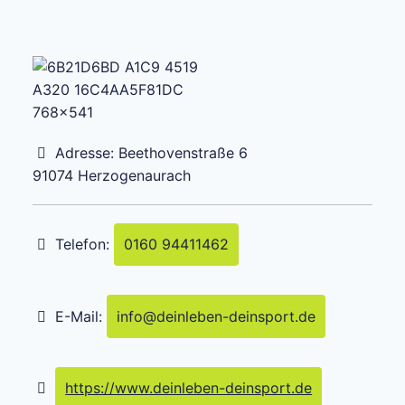
Adresse:
Beethovenstraße 6
91074
Herzogenaurach
Telefon:
0160 94411462
E-Mail:
info
@
deinleben-deinsport.de
https://www.deinleben-deinsport.de