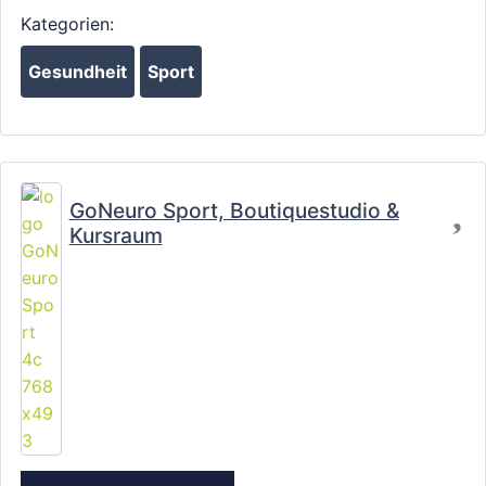
Kategorien:
Gesundheit
Sport
Fa
GoNeuro Sport, Boutiquestudio &
Kursraum