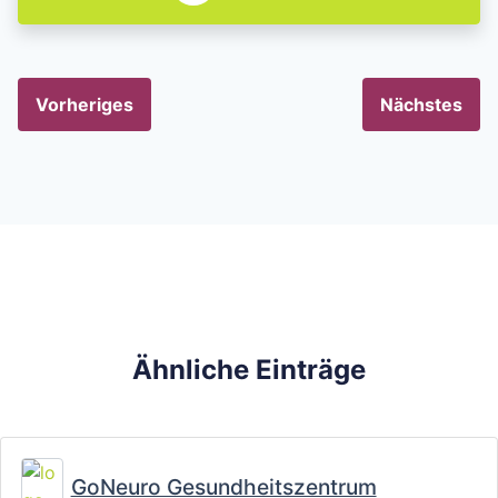
Vorheriges
Nächstes
Ähnliche Einträge
Fa
GoNeuro Gesundheitszentrum