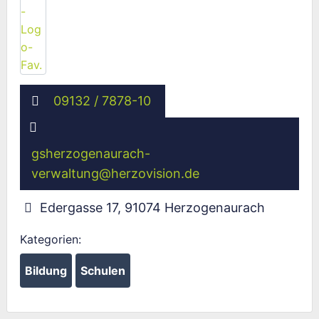
09132 / 7878-10
gsherzogenaurach-
verwaltung
@
herzovision.de
Edergasse 17
,
91074
Herzogenaurach
Kategorien:
Bildung
Schulen