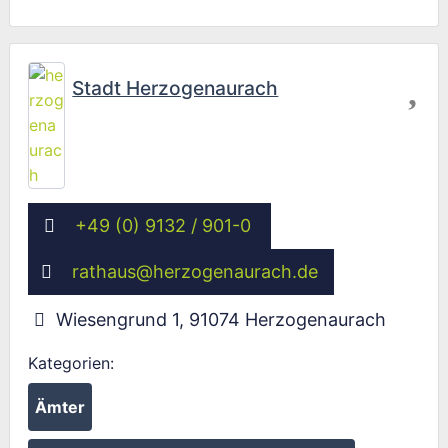
Fav
Stadt Herzogenaurach
+49 (0) 9132 / 901-0
rathaus
@
herzogenaurach.de
Wiesengrund 1
,
91074
Herzogenaurach
Kategorien:
Ämter