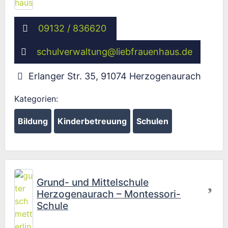
09132 / 836620
schulverwaltung
@
liebfrauenhaus.de
Erlanger Str. 35
,
91074
Herzogenaurach
Kategorien:
Bildung
Kinderbetreuung
Schulen
Fav
Grund- und Mittelschule
Herzogenaurach – Montessori-
Schule