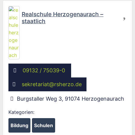
Fav
Realschule Herzogenaurach –
staatlich
09132 / 75039-0
sekretariat
@
rsherzo.de
Burgstaller Weg 3
,
91074
Herzogenaurach
Kategorien:
Bildung
Schulen