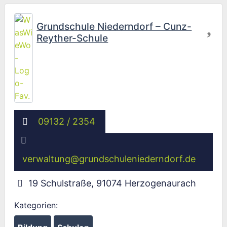
Fav
Grundschule Niederndorf – Cunz-
Reyther-Schule
09132 / 2354
verwaltung
@
grundschuleniederndorf.de
19 Schulstraße
,
91074
Herzogenaurach
Kategorien: