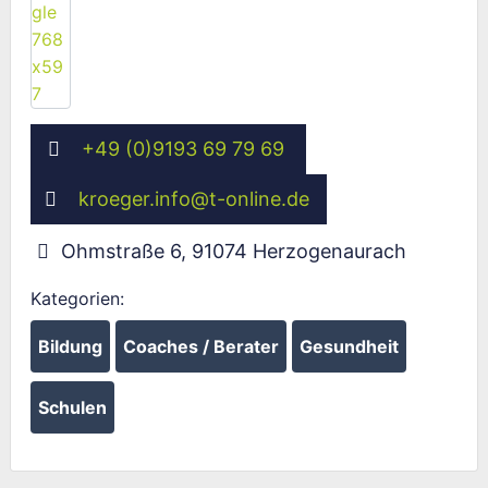
Wird geladen …
+49 (0)9193 69 79 69
kroeger.info
@
t-online.de
Ohmstraße 6
,
91074
Herzogenaurach
Kategorien:
Bildung
Coaches / Berater
Gesundheit
Schulen