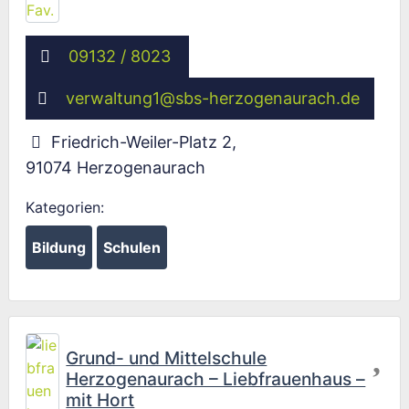
09132 / 8023
verwaltung1
@
sbs-herzogenaurach.de
Friedrich-Weiler-Platz 2
,
91074
Herzogenaurach
Kategorien:
Bildung
Schulen
Fav
Grund- und Mittelschule
Herzogenaurach – Liebfrauenhaus –
mit Hort