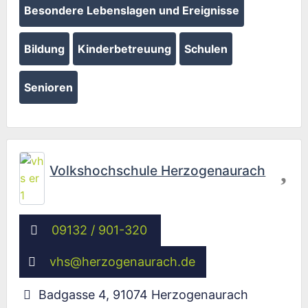
Besondere Lebenslagen und Ereignisse
Bildung
Kinderbetreuung
Schulen
Senioren
Fav
Volkshochschule Herzogenaurach
09132 / 901-320
vhs
@
herzogenaurach.de
Badgasse 4
,
91074
Herzogenaurach