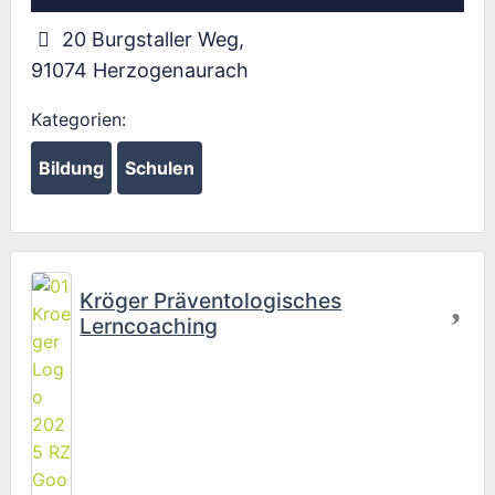
20 Burgstaller Weg
,
91074
Herzogenaurach
Kategorien:
Bildung
Schulen
Fav
Kröger Präventologisches
Lerncoaching