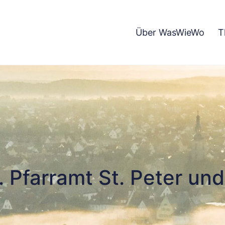
Über WasWieWo
T
. Pfarramt St. Peter und