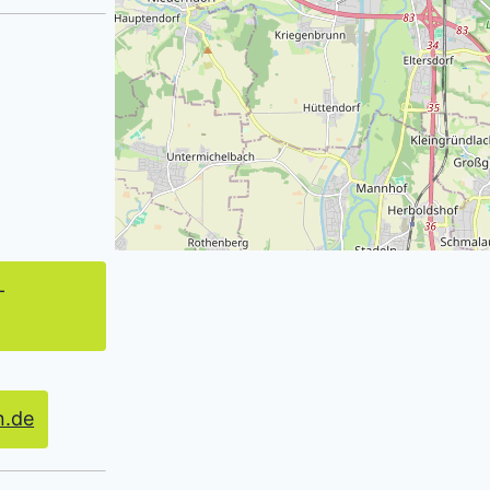
-
n.de