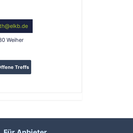
th
@
elkb.de
80
Weiher
ffene Treffs
Für Anbieter