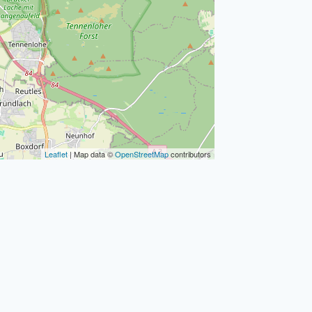
Leaflet
| Map data ©
OpenStreetMap
contributors