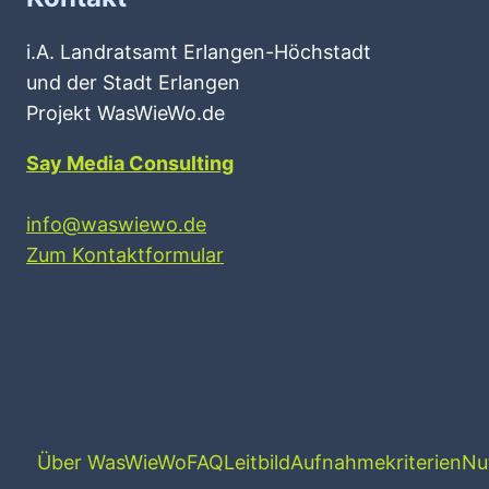
i.A. Landratsamt Erlangen-Höchstadt
und der Stadt Erlangen
Projekt WasWieWo.de
Say Media Consulting
info@waswiewo.de
Zum Kontaktformular
Über WasWieWo
FAQ
Leitbild
Aufnahmekriterien
Nu