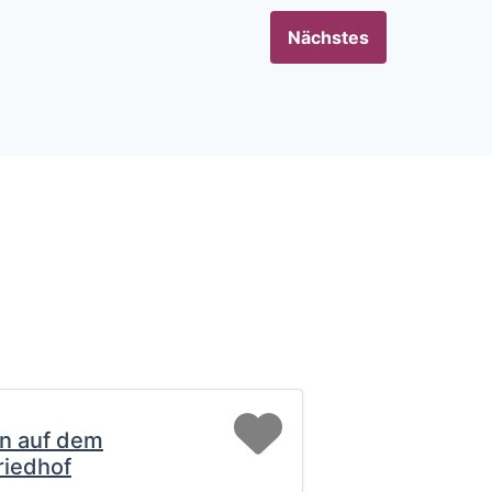
Nächstes
Favorit
n auf dem
riedhof