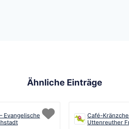
Ähnliche Einträge
Favorit
 – Evangelische
Café-Kränzche
hstadt
Uttenreuther F