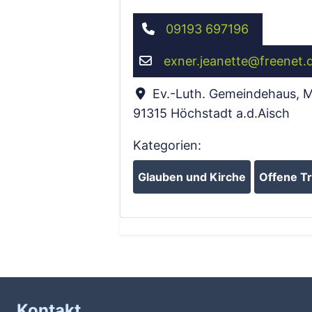
09193 697196
exner.jeanette
@
freenet.
Ev.-Luth. Gemeindehaus, M
91315
Höchstadt a.d.Aisch
Kategorien:
Glauben und Kirche
Offene Tr
Kontakt