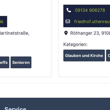
09134 906278
de
friedhof.uttenreu
artinetstraße
,
Röthanger 23
,
910
Kategorien:
Glauben und Kirche
O
effs
Senioren
Service