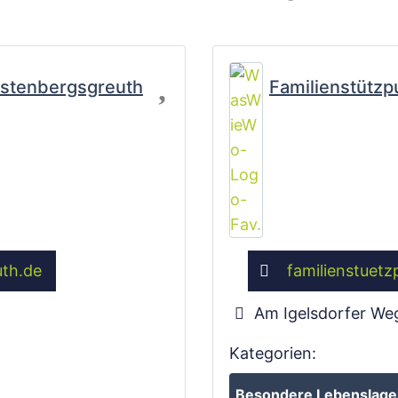
Favorit
estenbergsgreuth
Familienstützp
uth.de
familienstuetz
Am Igelsdorfer We
Kategorien:
Besondere Lebenslagen