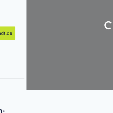
Wir
adt.de
):