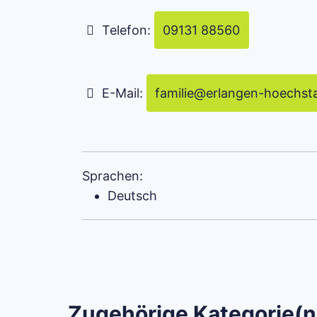
Telefon:
09131 88560
E-Mail:
familie
@
erlangen-hoechst
Sprachen:
Deutsch
Zugehörige Kategorie(n