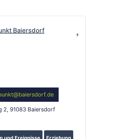
Favorit
unkt Baiersdorf
punkt
@
baiersdorf.de
g 2
,
91083
Baiersdorf
 und Ereignisse
Erziehung