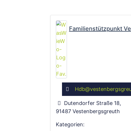
Familienstützpunkt V
Hdb
@
vestenbergsgre
Dutendorfer Straße 18
,
91487
Vestenbergsgreuth
Kategorien: