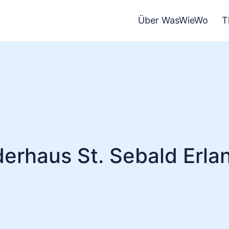
Über WasWieWo
T
derhaus St. Sebald Erla