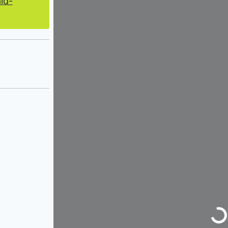
ld-
Wird geladen …