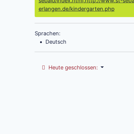
sebald/index.html,http://www.st-seba
erlangen.de/kindergarten.php
Sprachen:
Deutsch
Heute geschlossen
: