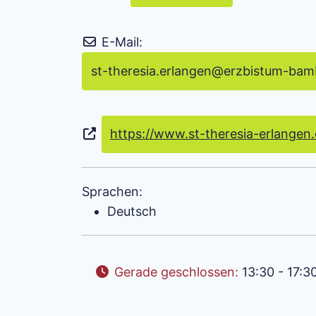
E-Mail:
st-theresia.erlangen
@
erzbistum-bam
https://www.st-theresia-erlangen
Sprachen:
Deutsch
Gerade geschlossen
:
13:30 - 17:3