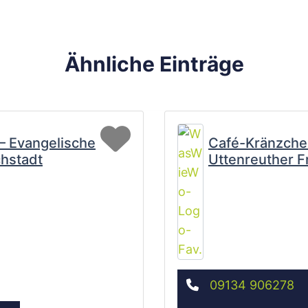
Ähnliche Einträge
Favorit
 – Evangelische
Café-Kränzche
hstadt
Uttenreuther F
09134 906278