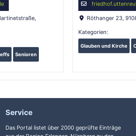
de
friedhof.uttenreu
artinetstraße
,
Röthanger 23
,
910
Kategorien:
Glauben und Kirche
O
effs
Senioren
Service
Das Portal listet über 2000 geprüfte Einträge