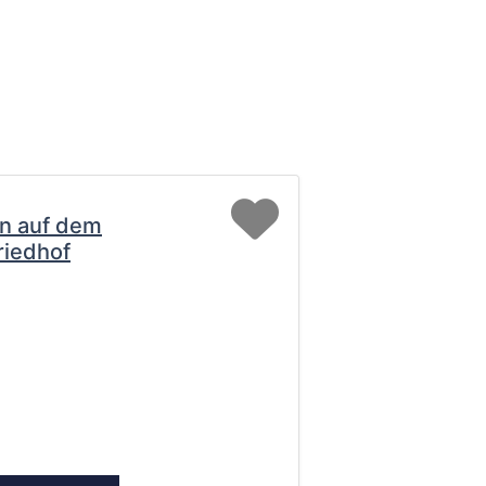
Favorit
n auf dem
riedhof