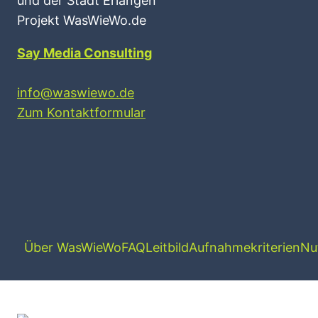
und der Stadt Erlangen
Projekt WasWieWo.de
Say Media Consulting
info@waswiewo.de
Zum Kontaktformular
Über WasWieWo
FAQ
Leitbild
Aufnahmekriterien
Nu