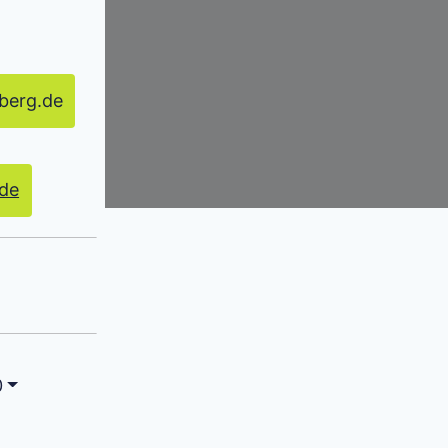
berg.de
.de
0