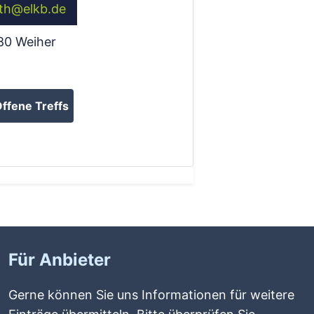
th
@
elkb.de
80
Weiher
ffene Treffs
Für Anbieter
Gerne können Sie uns Informationen für weitere