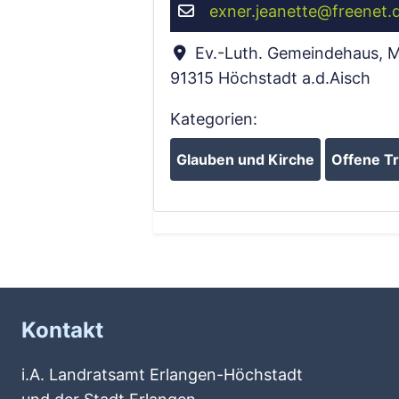
exner.jeanette
@
freenet.
Ev.-Luth. Gemeindehaus, M
91315
Höchstadt a.d.Aisch
Kategorien:
Glauben und Kirche
Offene Tr
Kontakt
i.A. Landratsamt Erlangen-Höchstadt