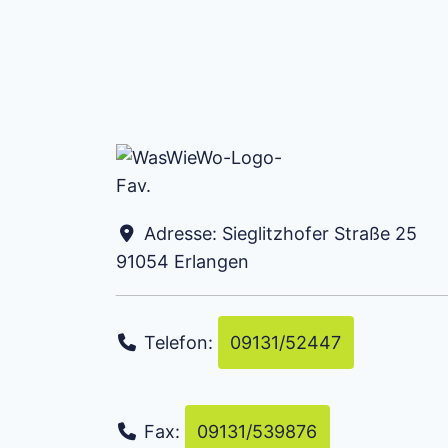
Adresse:
Sieglitzhofer Straße 25
91054
Erlangen
Telefon:
09131/52447
Fax:
09131/539876