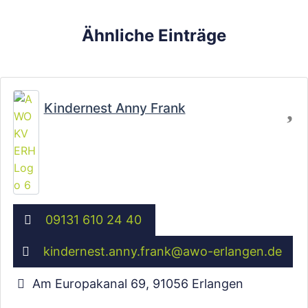
Ähnliche Einträge
Fa
Kindernest Anny Frank
09131 610 24 40
kindernest.anny.frank
@
awo-erlangen.de
Am Europakanal 69
,
91056
Erlangen