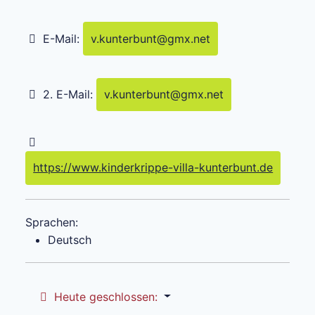
E-Mail:
v.kunterbunt
@
gmx.net
2. E-Mail:
v.kunterbunt
@
gmx.net
https://www.kinderkrippe-villa-kunterbunt.de
Sprachen:
Deutsch
Heute geschlossen
: