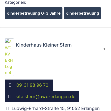
Kategorien:
Kinderbetreuung 0-3 Jahre
Kinderbetreuung
Wird geladen …
Fa
Kinderhaus Kleiner Stern
09131 98 96 70
kita.stern
@
awo-erlangen.de
Ludwig-Erhard-Straße 15
,
91052
Erlangen