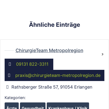
Ähnliche Einträge
Fa
ChirurgieTeam Metropolregion
09131 822-3311
praxis
@
chirurgieteam-metropolregion.de
Wird geladen …
Rathsberger Straße 57
,
91054
Erlangen
Kategorien:
Ärzte
Gesundheit
Krankenhaus / Klinik