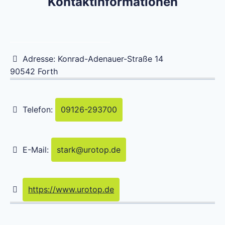
Kontaktinformationen
Adresse:
Konrad-Adenauer-Straße 14
90542
Forth
Telefon:
09126-293700
E-Mail:
stark
@
urotop.de
https://www.urotop.de