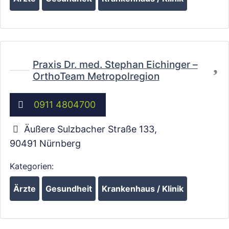
Fa
Praxis Dr. med. Stephan Eichinger –
OrthoTeam Metropolregion
0911 4804700
Äußere Sulzbacher Straße 133
,
90491
Nürnberg
Kategorien:
Ärzte
Gesundheit
Krankenhaus / Klinik