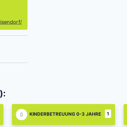
isendorf/
):
1
KINDERBETREUUNG 0-3 JAHRE