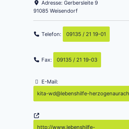
Adresse:
Gerbersleite 9
91085
Weisendorf
Telefon:
09135 / 21 19-01
Fax:
09135 / 21 19-03
E-Mail:
kita-wd
@
lebenshilfe-herzogenaurach
http://www.lebenshilfe-