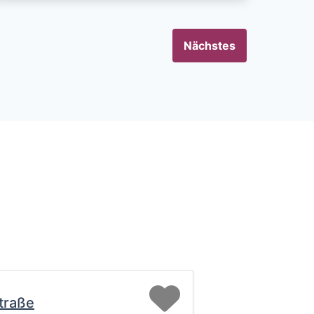
Nächstes
Favorit
traße