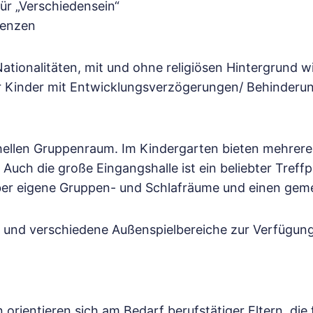
ür „Verschiedensein“
renzen
 Nationalitäten, mit und ohne religiösen Hintergrund 
ür Kinder mit Entwicklungsverzögerungen/ Behinderu
 hellen Gruppenraum. Im Kindergarten bieten mehrer
Auch die große Eingangshalle ist ein beliebter Treffpu
ber eigene Gruppen- und Schlafräume und einen gem
 und verschiedene Außenspielbereiche zur Verfügung,
orientieren sich am Bedarf berufstätiger Eltern, die 