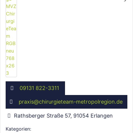
Wird geladen …
09131 822-3311
praxis
@
chirurgieteam-metropolregion.de
Rathsberger Straße 57
,
91054
Erlangen
Kategorien: