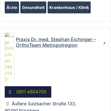
Ärzte
Gesundheit
Krankenhaus / Klinik
Fa
Praxis Dr. med. Stephan Eichinger –
OrthoTeam Metropolregion
0911 4804700
Äußere Sulzbacher Straße 133
,
90491
Nürnberg