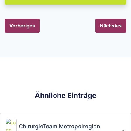
Vorheriges
Nächstes
Ähnliche Einträge
Fa
ChirurgieTeam Metropolregion