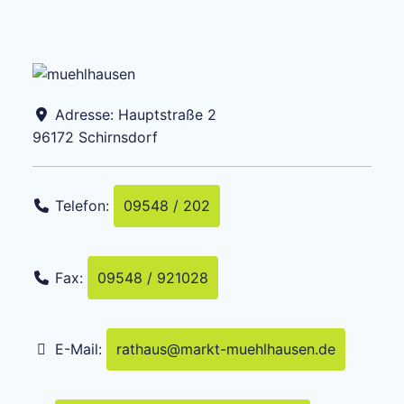
Adresse:
Hauptstraße 2
96172
Schirnsdorf
Telefon:
09548 / 202
Fax:
09548 / 921028
E-Mail:
rathaus
@
markt-muehlhausen.de