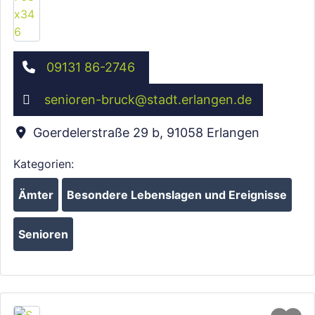
09131 86-2746
senioren-bruck
@
stadt.erlangen.de
Goerdelerstraße 29 b
,
91058
Erlangen
Kategorien:
Ämter
Besondere Lebenslagen und Ereignisse
Senioren
Fa