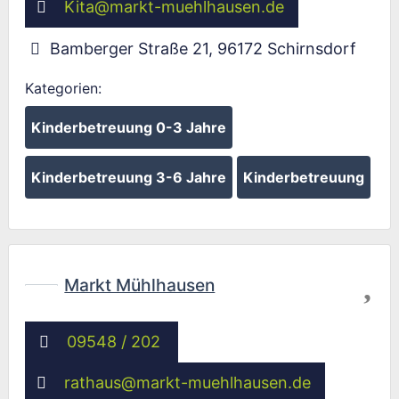
Kita
@
markt-muehlhausen.de
Bamberger Straße 21
,
96172
Schirnsdorf
Kategorien:
Kinderbetreuung 0-3 Jahre
Kinderbetreuung 3-6 Jahre
Kinderbetreuung
Fav
Markt Mühlhausen
09548 / 202
rathaus
@
markt-muehlhausen.de