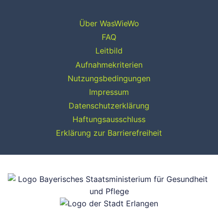
Über WasWieWo
FAQ
Leitbild
Aufnahmekriterien
Nutzungsbedingungen
Impressum
Datenschutzerklärung
Haftungsausschluss
Erklärung zur Barrierefreiheit