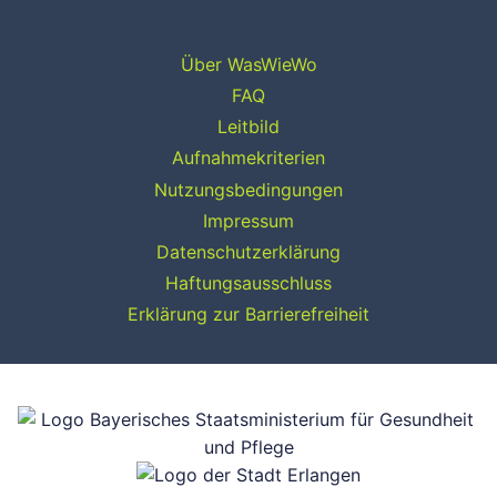
Über WasWieWo
FAQ
Leitbild
Aufnahmekriterien
Nutzungsbedingungen
Impressum
Datenschutzerklärung
Haftungsausschluss
Erklärung zur Barrierefreiheit