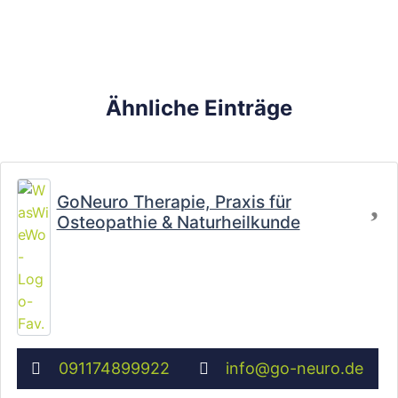
Ähnliche Einträge
Fa
GoNeuro Therapie, Praxis für
Osteopathie & Naturheilkunde
091174899922
info
@
go-neuro.de