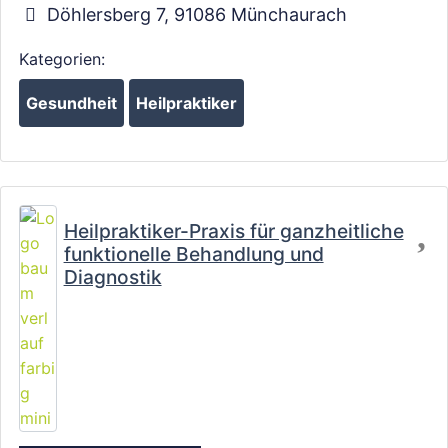
Döhlersberg 7
,
91086
Münchaurach
Kategorien:
Gesundheit
Heilpraktiker
Fa
Heilpraktiker-Praxis für ganzheitliche
funktionelle Behandlung und
Diagnostik
Wird geladen …