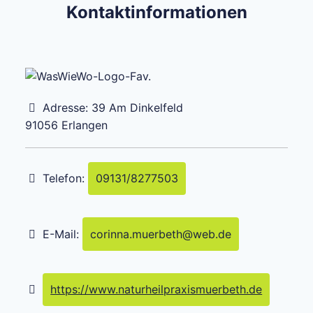
Kontaktinformationen
Adresse:
39 Am Dinkelfeld
91056
Erlangen
Telefon:
09131/8277503
E-Mail:
corinna.muerbeth
@
web.de
https://www.naturheilpraxismuerbeth.de