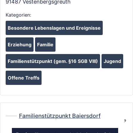
91487
Vestenbergsgreuth
Kategorien:
Besondere Lebenslagen und Ereignisse
Erziehung
Familie
Familienstützpunkt (gem. §16 SGB VIII)
Jugend
Offene Treffs
Fa
Familienstützpunkt Baiersdorf