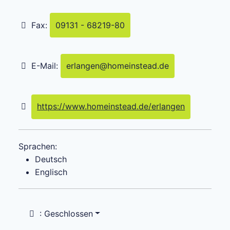
Fax:
09131 - 68219-80
E-Mail:
erlangen
@
homeinstead.de
https://www.homeinstead.de/erlangen
Sprachen:
Deutsch
Englisch
:
Geschlossen