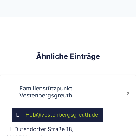
Ähnliche Einträge
Fa
Familienstützpunkt
Vestenbergsgreuth
Wird geladen …
Hdb
@
vestenbergsgreuth.de
Dutendorfer Straße 18
,