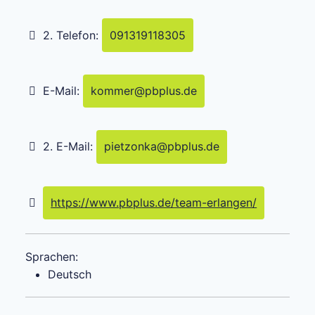
2. Telefon:
091319118305
E-Mail:
kommer
@
pbplus.de
2. E-Mail:
pietzonka
@
pbplus.de
https://www.pbplus.de/team-erlangen/
Sprachen:
Deutsch