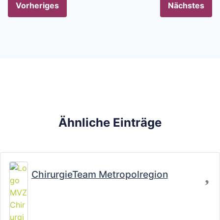
Vorheriges
Nächstes
Ähnliche Einträge
Fa
ChirurgieTeam Metropolregion