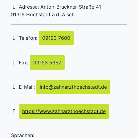
Adresse:
Anton-Bruckner-Straße 41
91315
Höchstadt a.d. Aisch
Telefon:
09193 7600
Fax:
09193 5957
E-Mail:
info
@
zahnarzthoechstadt.de
https://www.zahnarzthoechstadt.de
Sprachen: