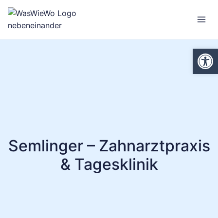
Zum
Inhalt
springen
We
Semlinger – Zahnarztpraxis
& Tagesklinik