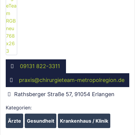
09131 822-3311
praxis
@
chirurgieteam-metropolregion.de
Rathsberger Straße 57
,
91054
Erlangen
Kategorien:
Ärzte
Gesundheit
Krankenhaus / Klinik