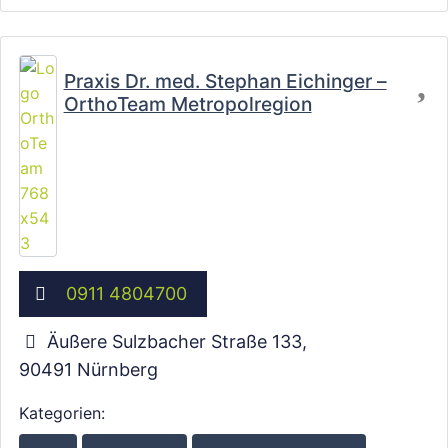
Fa
Praxis Dr. med. Stephan Eichinger –
OrthoTeam Metropolregion
Wird geladen …
0911 4804700
Äußere Sulzbacher Straße 133
,
90491
Nürnberg
Kategorien: