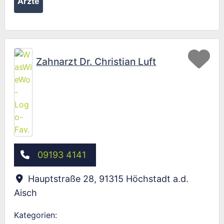
Ärzte
Fav
Zahnarzt Dr. Christian Luft
09193 4141
Hauptstraße 28
,
91315
Höchstadt a.d.
Aisch
Kategorien: