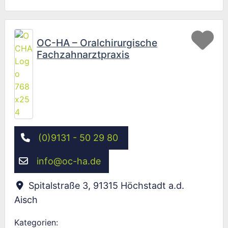
Fav
OC-HA – Oralchirurgische
Fachzahnarztpraxis
(0)9131 - 50 29 80
info
@
oc-ha.de
Spitalstraße 3
,
91315
Höchstadt a.d.
Aisch
Kategorien: