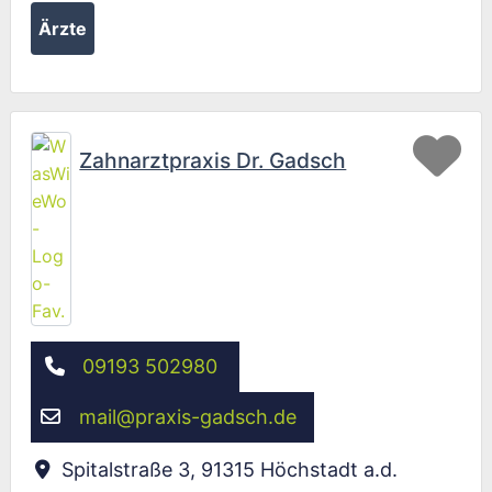
Ärzte
Fav
Zahnarztpraxis Dr. Gadsch
09193 502980
mail
@
praxis-gadsch.de
Spitalstraße 3
,
91315
Höchstadt a.d.