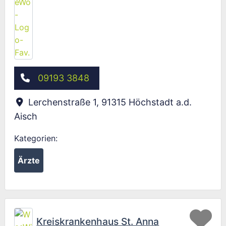
09193 3848
Lerchenstraße 1
,
91315
Höchstadt a.d.
Aisch
Kategorien:
Ärzte
Fav
Kreiskrankenhaus St. Anna