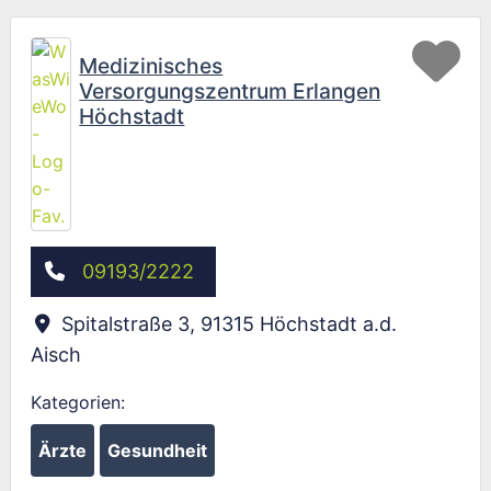
Fav
Medizinisches
Versorgungszentrum Erlangen
Höchstadt
09193/2222
Spitalstraße 3
,
91315
Höchstadt a.d.
Aisch
Kategorien:
Ärzte
Gesundheit