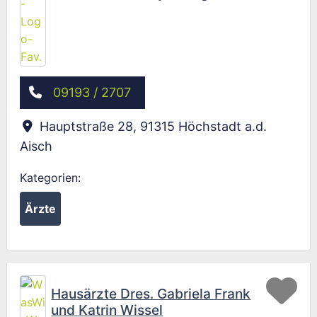
09193 / 2707
Hauptstraße 28
,
91315
Höchstadt a.d.
Aisch
Kategorien:
Ärzte
Fav
Hausärzte Dres. Gabriela Frank
und Katrin Wissel