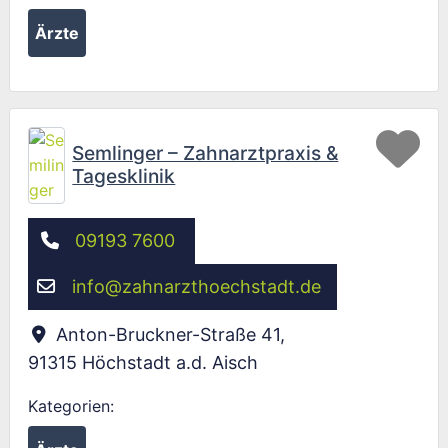
Ärzte
Fav
Semlinger – Zahnarztpraxis &
Tagesklinik
09193 7600
info
@
zahnarzthoechstadt.de
Anton-Bruckner-Straße 41
,
91315
Höchstadt a.d. Aisch
Kategorien: