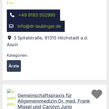
+49 9193 502990
info
@
dr-laubinger.de
3 Spitalstraße
,
91315
Höchstadt a.d.
Aisch
Kategorien:
Ärzte
Fav
Gemeinschaftspraxis für
Allgemeinmedizin Dr. med. Frank
Missel und Carolyn Jung