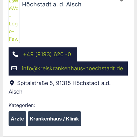
Höchstadt a. d. Aisch
+49 (9193) 620 -0
info
@
kreiskrankenhaus-hoechstadt.de
Spitalstraße 5
,
91315
Höchstadt a.d.
Aisch
Kategorien:
Ärzte
Krankenhaus / Klinik