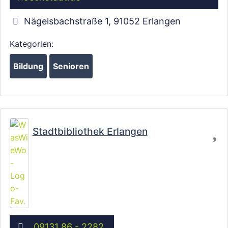
Nägelsbachstraße 1
,
91052
Erlangen
Kategorien:
Bildung
Senioren
Fa
Stadtbibliothek Erlangen
09131 86 - 2282