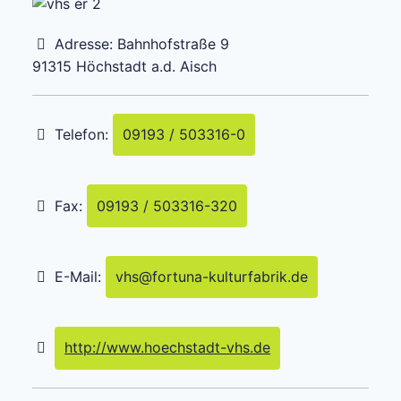
Adresse:
Bahnhofstraße 9
91315
Höchstadt a.d. Aisch
Telefon:
09193 / 503316-0
Fax:
09193 / 503316-320
E-Mail:
vhs
@
fortuna-kulturfabrik.de
http://www.hoechstadt-vhs.de