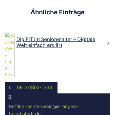
Ähnliche Einträge
Fa
DigiFIT im Seniorenalter – Digitale
Welt einfach erklärt
09131/803-1334
Wird geladen …
bettina.recktenwald
@
erlangen-
hoechstadt.de