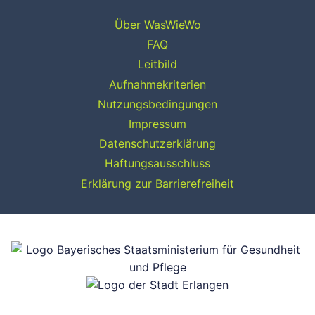
Über WasWieWo
FAQ
Leitbild
Aufnahmekriterien
Nutzungsbedingungen
Impressum
Datenschutzerklärung
Haftungsausschluss
Erklärung zur Barrierefreiheit