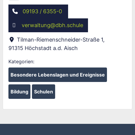
Wird geladen …
09193 / 6355-0
verwaltung
@
dbh.schule
Tilman-Riemenschneider-Straße 1
,
91315
Höchstadt a.d. Aisch
Kategorien:
Besondere Lebenslagen und Ereignisse
Bildung
Schulen