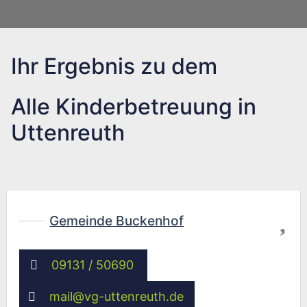
Ihr Ergebnis zu dem
Alle Kinderbetreuung in
Uttenreuth
Fav
Gemeinde Buckenhof
09131 / 50690
mail
@
vg-uttenreuth.de