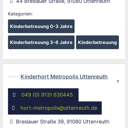
44 Breslauer Straße
,
91080
Uttenreuth
Kategorien:
Kinderbetreuung 0-3 Jahre
Kinderbetreuung 3-6 Jahre
Kinderbetreuung
Fav
Kinderhort Metropolis Uttenreuth
049 (0) 9131 630445
hort-metropolis
@
uttenreuth.de
Breslauer Straße 39
,
91080
Uttenreuth