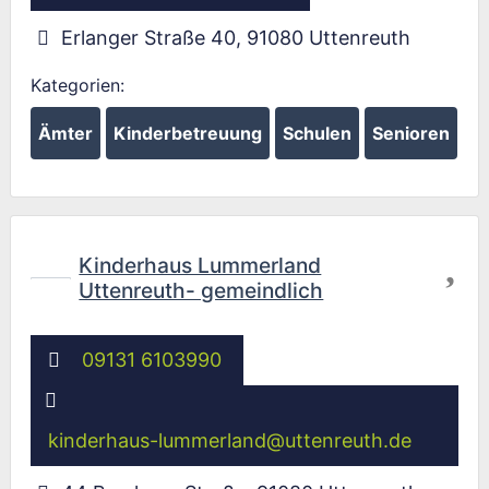
Erlanger Straße 40
,
91080
Uttenreuth
Kategorien:
Ämter
Kinderbetreuung
Schulen
Senioren
Fav
Kinderhaus Lummerland
Uttenreuth- gemeindlich
09131 6103990
kinderhaus-lummerland
@
uttenreuth.de