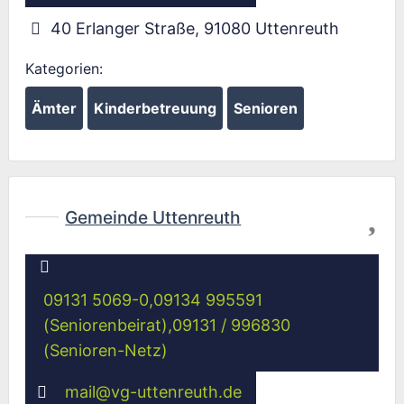
40 Erlanger Straße
,
91080
Uttenreuth
Kategorien:
Ämter
Kinderbetreuung
Senioren
Fav
Gemeinde Uttenreuth
09131 5069-0,09134 995591
(Seniorenbeirat),09131 / 996830
(Senioren-Netz)
mail
@
vg-uttenreuth.de