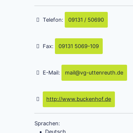
Telefon:
09131 / 50690
Fax:
09131 5069-109
E-Mail:
mail
@
vg-uttenreuth.de
http://www.buckenhof.de
Sprachen:
Deutsch