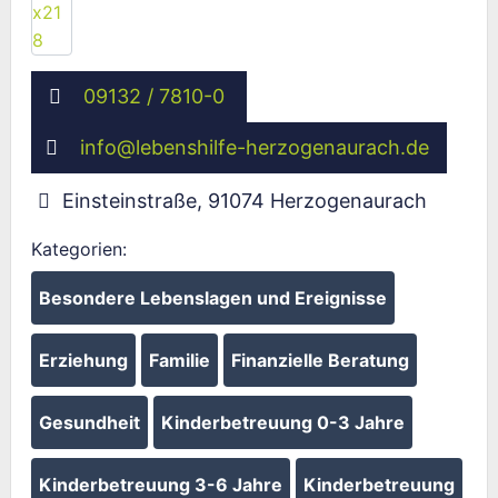
09132 / 7810-0
info
@
lebenshilfe-herzogenaurach.de
Einsteinstraße
,
91074
Herzogenaurach
Kategorien:
Besondere Lebenslagen und Ereignisse
Erziehung
Familie
Finanzielle Beratung
Gesundheit
Kinderbetreuung 0-3 Jahre
Kinderbetreuung 3-6 Jahre
Kinderbetreuung