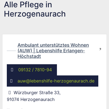
Alle Pflege in
Herzogenaurach
Fav
Ambulant unterstütztes Wohnen
(AUW) | Lebenshilfe Erlangen-
Höchstadt
09132 / 7810-94
auw
@
lebenshilfe-herzogenaurach.de
Würzburger Straße 33
,
91074
Herzogenaurach