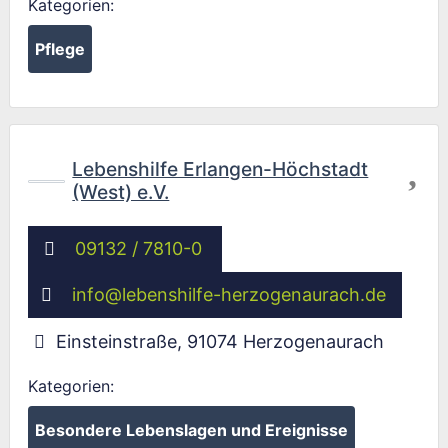
Kategorien:
Pflege
Fav
Lebenshilfe Erlangen-Höchstadt
(West) e.V.
09132 / 7810-0
info
@
lebenshilfe-herzogenaurach.de
Einsteinstraße
,
91074
Herzogenaurach
Kategorien:
Besondere Lebenslagen und Ereignisse