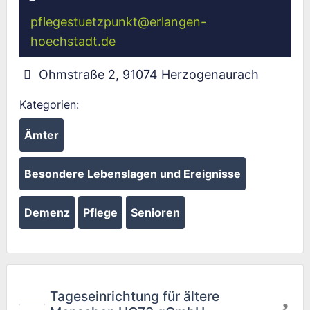
pflegestuetzpunkt
@
erlangen-
hoechstadt.de
Ohmstraße 2
,
91074
Herzogenaurach
Kategorien:
Ämter
Besondere Lebenslagen und Ereignisse
Demenz
Pflege
Senioren
Fav
Tageseinrichtung für ältere