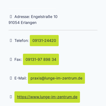
Adresse:
Engelstraße 10
91054
Erlangen
Telefon:
09131-24420
Fax:
09131-97 898 34
E-Mail:
praxis
@
lunge-im-zentrum.de
https://www.lunge-im-zentrum.de