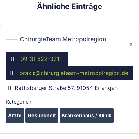
Ähnliche Einträge
Fa
ChirurgieTeam Metropolregion
09131 822-3311
praxis
@
chirurgieteam-metropolregion.de
Wird geladen …
Rathsberger Straße 57
,
91054
Erlangen
Kategorien:
Ärzte
Gesundheit
Krankenhaus / Klinik