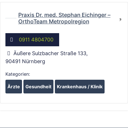
Fa
Praxis Dr. med. Stephan Eichinger –
OrthoTeam Metropolregion
0911 4804700
Äußere Sulzbacher Straße 133
,
90491
Nürnberg
Kategorien:
Ärzte
Gesundheit
Krankenhaus / Klinik