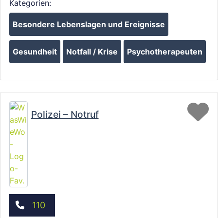
Kategorien:
Besondere Lebenslagen und Ereignisse
Gesundheit
Notfall / Krise
Psychotherapeuten
Fa
Polizei – Notruf
110