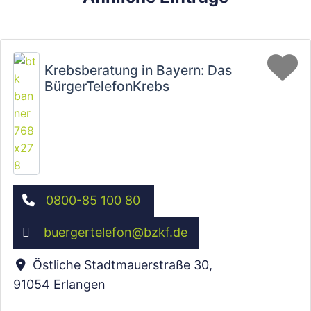
Fa
Krebsberatung in Bayern: Das
BürgerTelefonKrebs
0800-85 100 80
buergertelefon
@
bzkf.de
Östliche Stadtmauerstraße 30
,
91054
Erlangen