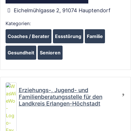
Wird geladen …
Eichelmühlgasse 2
,
91074
Hauptendorf
Kategorien:
Coaches / Berater
Essstörung
Familie
Gesundheit
Senioren
Fa
Erziehungs-, Jugend- und
Familienberatungsstelle für den
Landkreis Erlangen-Höchstadt