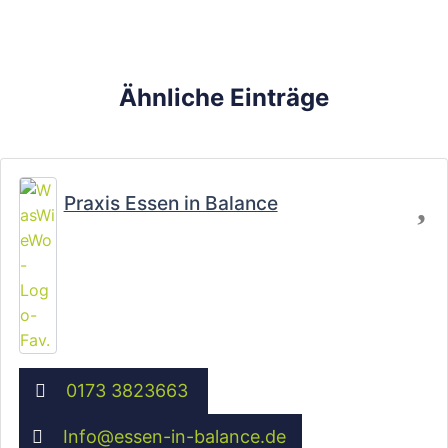
Ähnliche Einträge
Fa
Praxis Essen in Balance
0173 3823663
Info
@
essen-in-balance.de