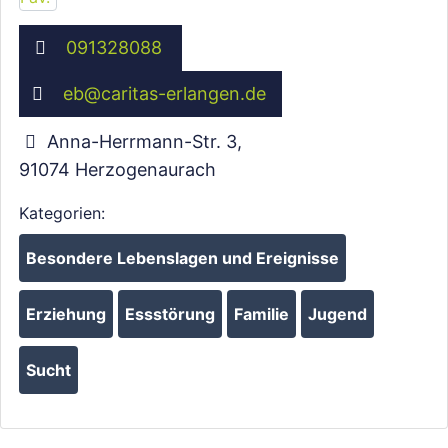
091328088
eb
@
caritas-erlangen.de
Anna-Herrmann-Str. 3
,
91074
Herzogenaurach
Kategorien:
Besondere Lebenslagen und Ereignisse
Erziehung
Essstörung
Familie
Jugend
Sucht