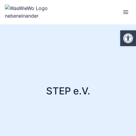
Zum
Inhalt
springen
We
STEP e.V.