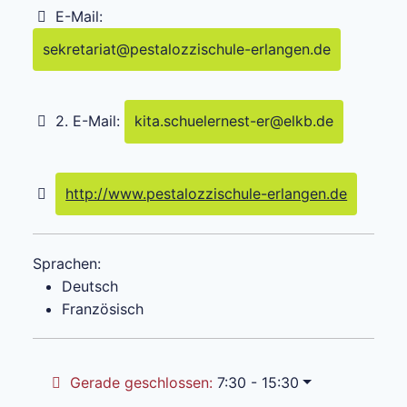
E-Mail:
sekretariat
@
pestalozzischule-erlangen.de
2. E-Mail:
kita.schuelernest-er
@
elkb.de
http://www.pestalozzischule-erlangen.de
Sprachen:
Deutsch
Französisch
Gerade geschlossen
:
7:30 - 15:30