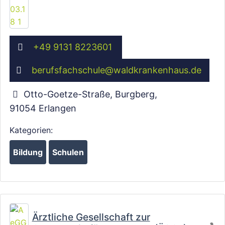
+49 9131 8223601
berufsfachschule
@
waldkrankenhaus.de
Otto-Goetze-Straße, Burgberg
,
91054
Erlangen
Kategorien:
Bildung
Schulen
Wird geladen …
Fa
Ärztliche Gesellschaft zur