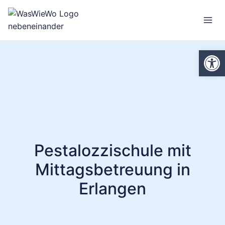
Zum
Inhalt
springen
We
Pestalozzischule mit
Mittagsbetreuung in
Erlangen