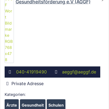
Gesundheitsförderung e.V (ÄGGF)
040-41919490
aeggf
@
aeggf.de
Private Adresse
Kategorien:
Ärzte
Gesundheit
Schulen