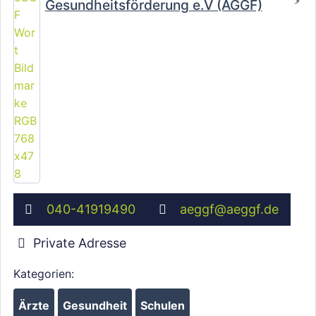
Gesundheitsförderung e.V (ÄGGF)
040-41919490
aeggf
@
aeggf.de
Private Adresse
Kategorien:
Ärzte
Gesundheit
Schulen