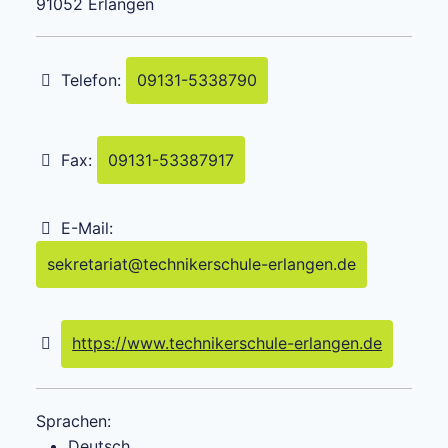
91052
Erlangen
Telefon:
09131-5338790
Fax:
09131-53387917
E-Mail:
sekretariat
@
technikerschule-erlangen.de
https://www.technikerschule-erlangen.de
Sprachen:
Deutsch