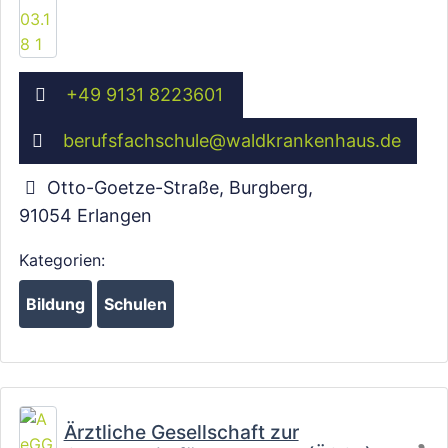
+49 9131 8223601
berufsfachschule
@
waldkrankenhaus.de
Otto-Goetze-Straße, Burgberg
,
91054
Erlangen
Kategorien:
Bildung
Schulen
Fa
Ärztliche Gesellschaft zur