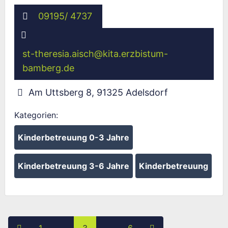
09195/ 4737
st-theresia.aisch
@
kita.erzbistum-
bamberg.de
Am Uttsberg 8
,
91325
Adelsdorf
Kategorien:
Kinderbetreuung 0-3 Jahre
Kinderbetreuung 3-6 Jahre
Kinderbetreuung
Posts navigation
Neuere Beiträge
Ältere Beiträge
1
…
3
…
6