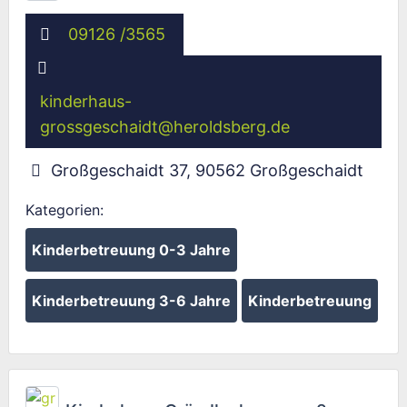
09126 /3565
kinderhaus-
grossgeschaidt
@
heroldsberg.de
Großgeschaidt 37
,
90562
Großgeschaidt
Kategorien:
Kinderbetreuung 0-3 Jahre
Kinderbetreuung 3-6 Jahre
Kinderbetreuung
Fav