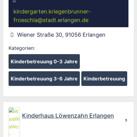
kindergarten.kriegenbrunner-
froeschla
@
stadt.erlangen.de
Wiener Straße 30
,
91056
Erlangen
Kategorien:
Kinderbetreuung 0-3 Jahre
Kinderbetreuung 3-6 Jahre
Kinderbetreuung
Fav
Kinderhaus Löwenzahn Erlangen