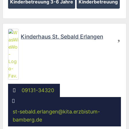
Kinderbetreuung 3-6 Jahre
Kinderbetreuung
Fav
Kinderhaus St. Sebald Erlangen
09131-34320
st-sebald.erlangen
@
kita.erzbistum-
bamberg.de