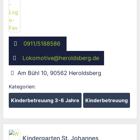
0911/5188586
Lokomotive
@
heroldsberg.de
Am Bühl 10
,
90562
Heroldsberg
Kategorien:
Kinderbetreuung 3-6 Jahre
Kinderbetreuung
Fav
Kindergarten St. Johannes