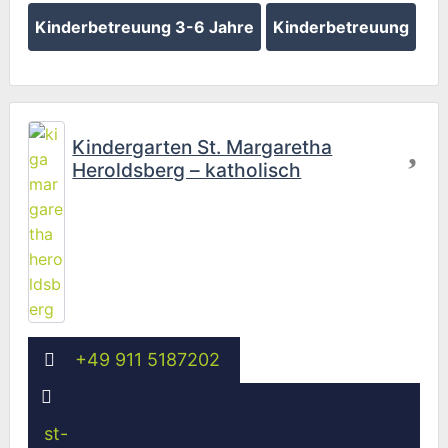
Kinderbetreuung 3-6 Jahre
Kinderbetreuung
Fav
Kindergarten St. Margaretha
Heroldsberg – katholisch
+49 911 5187202
st-