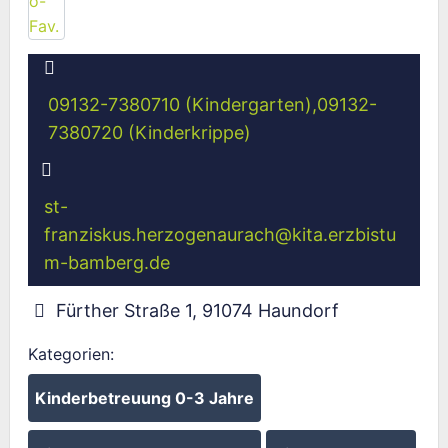
09132-7380710 (Kindergarten),09132-
7380720 (Kinderkrippe)
st-
franziskus.herzogenaurach
@
kita.erzbistu
m-bamberg.de
Fürther Straße 1
,
91074
Haundorf
Kategorien:
Kinderbetreuung 0-3 Jahre