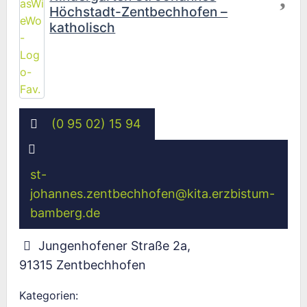
Höchstadt-Zentbechhofen –
katholisch
(0 95 02) 15 94
st-
johannes.zentbechhofen
@
kita.erzbistum-
bamberg.de
Jungenhofener Straße 2a
,
91315
Zentbechhofen
Kategorien: