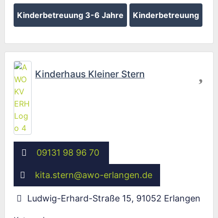
Kinderbetreuung 3-6 Jahre
Kinderbetreuung
Fav
Kinderhaus Kleiner Stern
09131 98 96 70
kita.stern
@
awo-erlangen.de
Ludwig-Erhard-Straße 15
,
91052
Erlangen