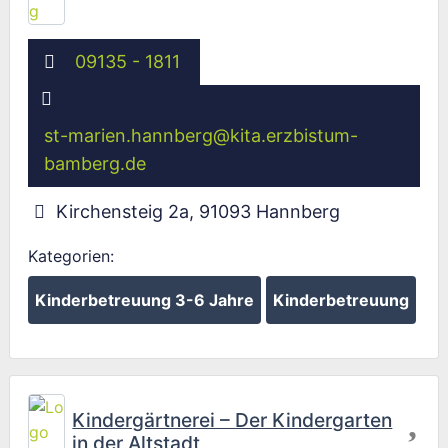
09135 - 1811
st-marien.hannberg
@
kita.erzbistum-
bamberg.de
Kirchensteig 2a
,
91093
Hannberg
Kategorien:
Kinderbetreuung 3-6 Jahre
Kinderbetreuung
Fav
Kindergärtnerei – Der Kindergarten
in der Altstadt