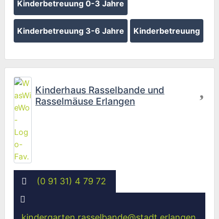
Kinderbetreuung 0-3 Jahre
Kinderbetreuung 3-6 Jahre
Kinderbetreuung
Fav
Kinderhaus Rasselbande und
Rasselmäuse Erlangen
(0 91 31) 4 79 72
kindergarten.rasselbande
@
stadt.erlangen