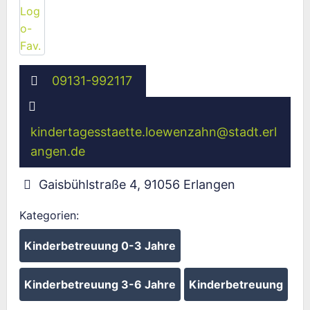
Wird geladen …
09131-992117
kindertagesstaette.loewenzahn
@
stadt.erl
angen.de
Gaisbühlstraße 4
,
91056
Erlangen
Kategorien:
Kinderbetreuung 0-3 Jahre
Kinderbetreuung 3-6 Jahre
Kinderbetreuung