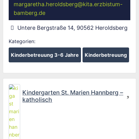
margaretha.heroldsberg
@
kita.erzbistum-
bamberg.de
Untere Bergstraße 14
,
90562
Heroldsberg
Kategorien:
Kinderbetreuung 3-6 Jahre
Kinderbetreuung
Fav
Kindergarten St. Marien Hannberg –
katholisch