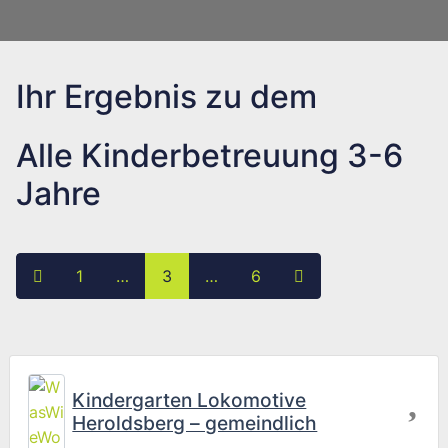
Ihr Ergebnis zu dem
Alle Kinderbetreuung 3-6
Jahre
Posts navigation
Neuere Beiträge
Ältere Beiträge
1
…
3
…
6
Fav
Kindergarten Lokomotive
Heroldsberg – gemeindlich