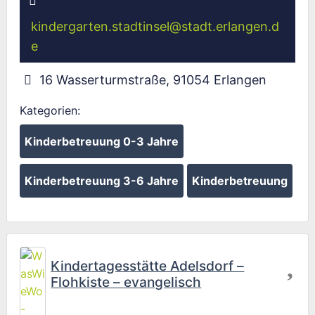
kindergarten.stadtinsel
@
stadt.erlangen.d
e
16 Wasserturmstraße
,
91054
Erlangen
Kategorien:
Kinderbetreuung 0-3 Jahre
Kinderbetreuung 3-6 Jahre
Kinderbetreuung
Fav
Kindertagesstätte Adelsdorf –
Flohkiste – evangelisch