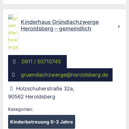
Fav
Kinderhaus Gründlachzwerge
Heroldsberg – gemeindlich
0911 / 50710745
gruendlachzwerge
@
heroldsberg.de
Holzschuherstraße 32a
,
90562
Heroldsberg
Kategorien:
Kinderbetreuung 0-3 Jahre