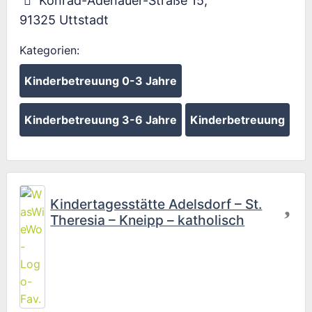
Konrad-Adenauer-Straße 15
,
91325
Uttstadt
Kategorien:
Kinderbetreuung 0-3 Jahre
Kinderbetreuung 3-6 Jahre
Kinderbetreuung
Fav
Kindertagesstätte Adelsdorf – St.
Theresia – Kneipp – katholisch