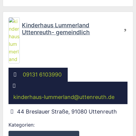
Fav
Kinderhaus Lummerland
Uttenreuth- gemeindlich
09131 6103990
kinderhaus-lummerland
@
uttenreuth.de
44 Breslauer Straße
,
91080
Uttenreuth
Kategorien: