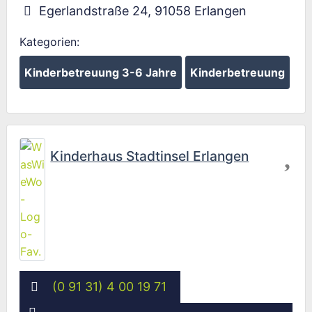
Egerlandstraße 24
,
91058
Erlangen
Kategorien:
Kinderbetreuung 3-6 Jahre
Kinderbetreuung
Fav
Kinderhaus Stadtinsel Erlangen
(0 91 31) 4 00 19 71