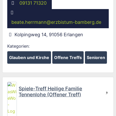
09131 71320
beate.herrmann
@
erzbistum-bamberg.de
Kolpingweg 14
,
91056
Erlangen
Kategorien:
Glauben und Kirche
Offene Treffs
Senioren
Fav
Spiele-Treff Heilige Familie
Tennenlohe (Offener Treff)