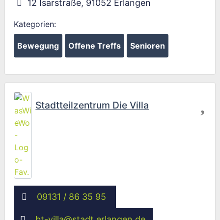
12 Isarstraße
,
91052
Erlangen
Kategorien:
Bewegung
Offene Treffs
Senioren
Fav
Stadtteilzentrum Die Villa
Wird geladen …
09131 / 86 35 95
bt-villa
@
stadt.erlangen.de