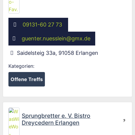
09131-60 27 73
guenter.nuesslein
@
gmx.de
Saidelsteig 33a
,
91058
Erlangen
Kategorien:
Offene Treffs
Fav
Sprungbretter e. V. Bistro
Dreycedern Erlangen