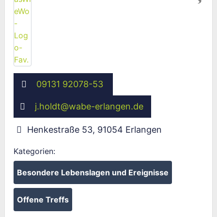
09131 92078-53
j.holdt
@
wabe-erlangen.de
Henkestraße 53
,
91054
Erlangen
Kategorien:
Besondere Lebenslagen und Ereignisse
Offene Treffs