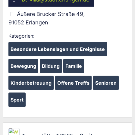
Äußere Brucker Straße 49
,
91052
Erlangen
Kategorien:
Besondere Lebenslagen und Ereignisse
Bewegung
Bildung
Familie
Kinderbetreuung
Offene Treffs
Senioren
Sport
Fav