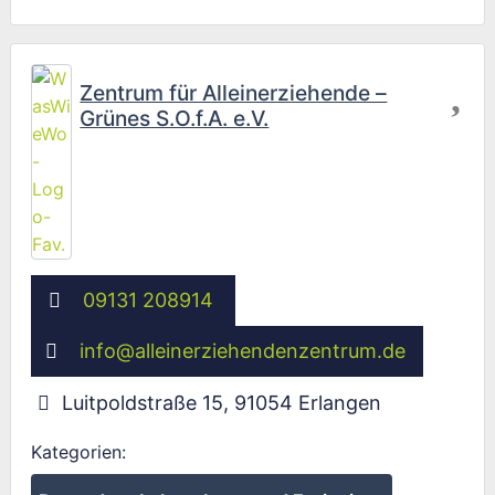
Fav
Zentrum für Alleinerziehende –
Grünes S.O.f.A. e.V.
09131 208914
info
@
alleinerziehendenzentrum.de
Luitpoldstraße 15
,
91054
Erlangen
Kategorien: