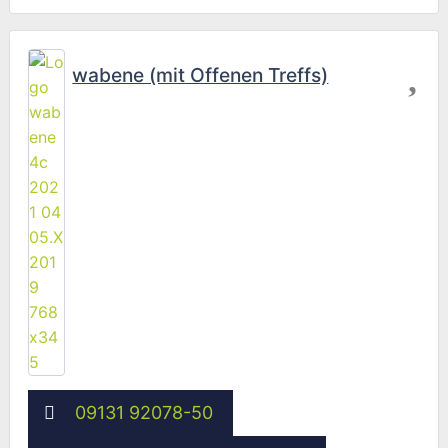
Fav
wabene (mit Offenen Treffs)
09131 92078-50