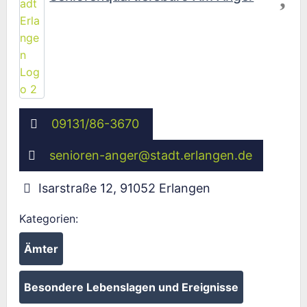
09131/86-3670
senioren-anger
@
stadt.erlangen.de
Isarstraße 12
,
91052
Erlangen
Kategorien:
Ämter
Besondere Lebenslagen und Ereignisse