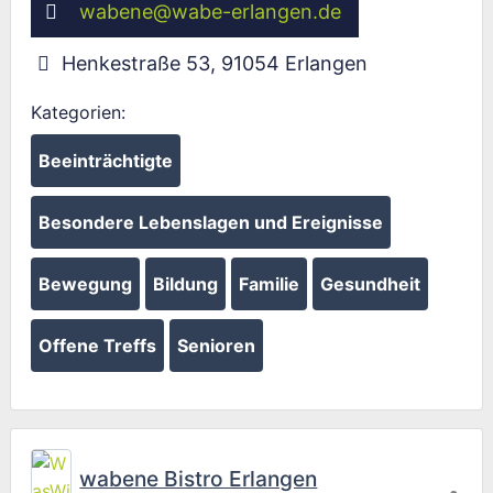
wabene
@
wabe-erlangen.de
Henkestraße 53
,
91054
Erlangen
Kategorien:
Beeinträchtigte
Besondere Lebenslagen und Ereignisse
Bewegung
Bildung
Familie
Gesundheit
Offene Treffs
Senioren
Fav
wabene Bistro Erlangen