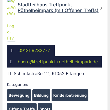
Fav
Stadtteilhaus Treffpunkt
Röthelheimpark (mit Offenen Treffs)
09131 9232777
buero
@
treffpunkt-roethelheimpark.de
Schenkstraße 111
,
91052
Erlangen
Kategorien:
Bewegung
Bildung
Kinderbetreuung
Offene Treffs
Sport