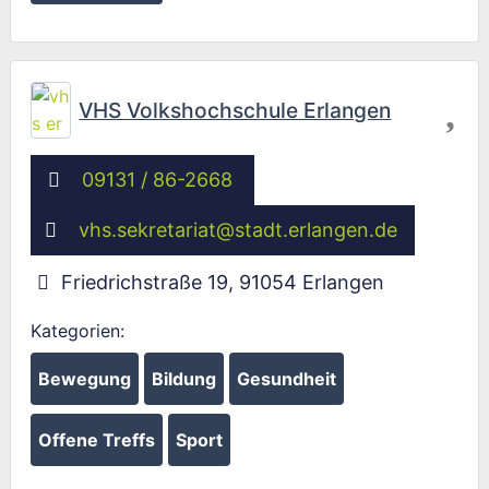
Fav
VHS Volkshochschule Erlangen
09131 / 86-2668
vhs.sekretariat
@
stadt.erlangen.de
Friedrichstraße 19
,
91054
Erlangen
Kategorien:
Bewegung
Bildung
Gesundheit
Offene Treffs
Sport