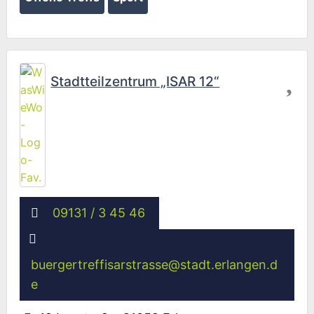
Fav
Stadtteilzentrum „ISAR 12“
09131 / 3 45 46
buergertreffisarstrasse
@
stadt.erlangen.d
e