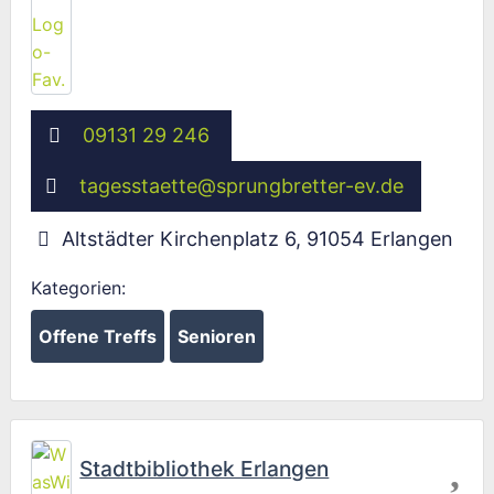
09131 29 246
tagesstaette
@
sprungbretter-ev.de
Altstädter Kirchenplatz 6
,
91054
Erlangen
Kategorien:
Offene Treffs
Senioren
Fav
Stadtbibliothek Erlangen