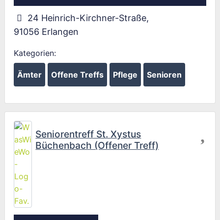
24 Heinrich-Kirchner-Straße
,
91056
Erlangen
Kategorien:
Ämter
Offene Treffs
Pflege
Senioren
Fav
Seniorentreff St. Xystus
Büchenbach (Offener Treff)