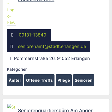
09131-13849
seniorenamt
@
stadt.erlangen.de
Pommernstraße 26
,
91052
Erlangen
Kategorien:
Ämter
Offene Treffs
Pflege
Senioren
Fav
Seniorenquartiersbüro Am Anger