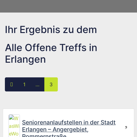
Ihr Ergebnis zu dem
Alle Offene Treffs in
Erlangen
Posts navigation
Neuere Beiträge
1
…
3
Fav
Seniorenanlaufstellen in der Stadt
Erlangen – Angergebiet,
Pommernstraße