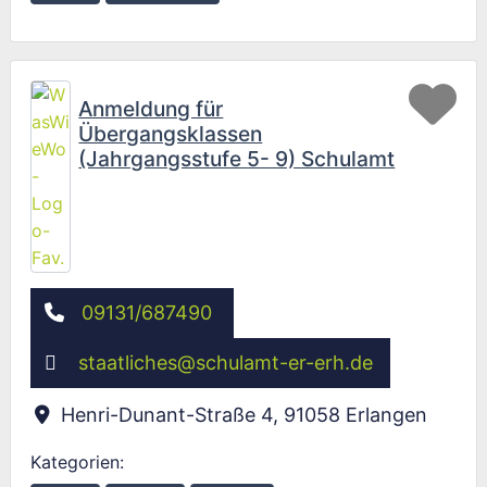
Fav
Anmeldung für
Übergangsklassen
(Jahrgangsstufe 5- 9) Schulamt
09131/687490
staatliches
@
schulamt-er-erh.de
Henri-Dunant-Straße 4
,
91058
Erlangen
Kategorien: