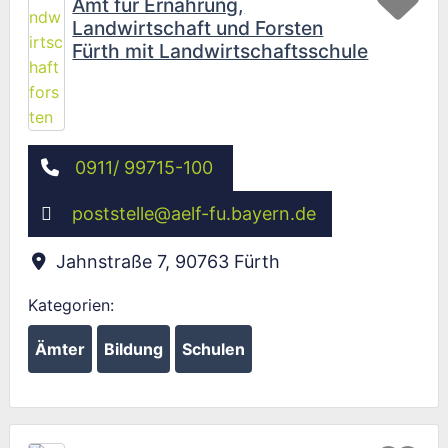
Amt für Ernährung,
Landwirtschaft und Forsten
Fürth mit Landwirtschaftsschule
0911/ 99715-100
poststelle
@
aelf-fu.bayern.de
Jahnstraße 7
,
90763
Fürth
Kategorien:
Ämter
Bildung
Schulen