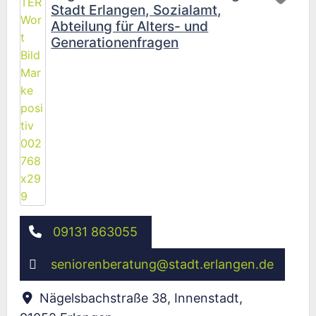
Stadt Erlangen, Sozialamt,
Abteilung für Alters- und
Generationenfragen
09131 863055
seniorenberatung
@
stadt.erlangen.de
Nägelsbachstraße 38, Innenstadt
,