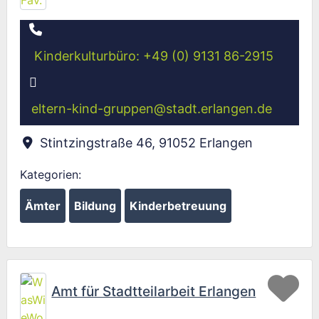
Kinderkulturbüro: +49 (0) 9131 86-2915
eltern-kind-gruppen
@
stadt.erlangen.de
Stintzingstraße 46
,
91052
Erlangen
Kategorien:
Ämter
Bildung
Kinderbetreuung
Fav
Amt für Stadtteilarbeit Erlangen