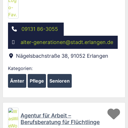
09131 86-3055
alter-generationen
@
stadt.erlangen.de
Nägelsbachstraße 38
,
91052
Erlangen
Kategorien:
Ämter
Pflege
Senioren
Fav
Agentur für Arbeit –
Berufsberatung für Flüchtlinge