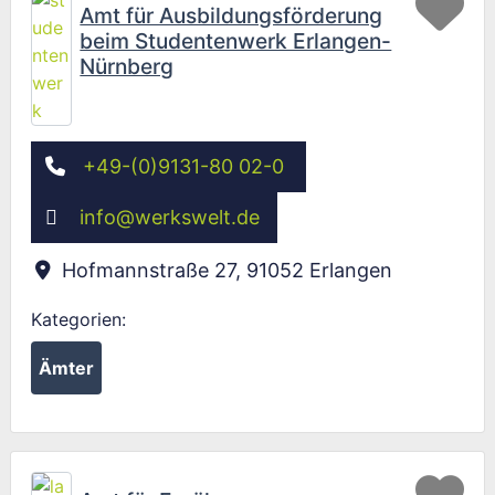
Amt für Ausbildungsförderung
beim Studentenwerk Erlangen-
Nürnberg
+49-(0)9131-80 02-0
info
@
werkswelt.de
Hofmannstraße 27
,
91052
Erlangen
Kategorien:
Ämter
Fav