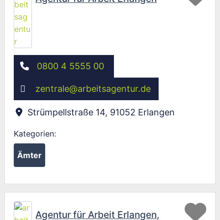
0800 4 5555 00
zentrale
@
arbeitsagentur.de
Strümpellstraße 14
,
91052
Erlangen
Kategorien:
Ämter
Fav
Agentur für Arbeit Erlangen,