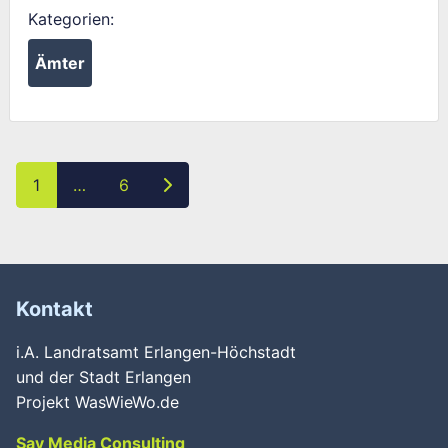
Kategorien:
Ämter
Posts navigation
Ältere Beiträge
1
…
6
Kontakt
i.A. Landratsamt Erlangen-Höchstadt
und der Stadt Erlangen
Projekt WasWieWo.de
Say Media Consulting