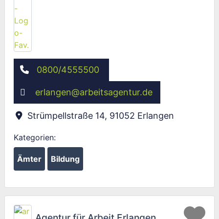
0800/4555500
erlangen
@
arbeitsagentur.de
Strümpellstraße 14
,
91052
Erlangen
Kategorien:
Ämter
Bildung
Fav
Agentur für Arbeit Erlangen