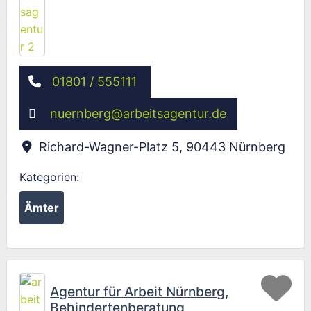
01801 / 555111
nuernberg
@
arbeitsagentur.de
Richard-Wagner-Platz 5
,
90443
Nürnberg
Kategorien:
Ämter
Fav
Agentur für Arbeit Nürnberg,
Behindertenberatung