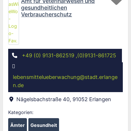
Amt für Veterinärwesen und
gesundheitlichen
Verbraucherschutz
+49 (0) 9131-862519 ,(0)9131-861725
lebensmittelueberwachung
@
stadt.erlange
n.de
Nägelsbachstraße 40
,
91052
Erlangen
Kategorien:
Ämter
Gesundheit