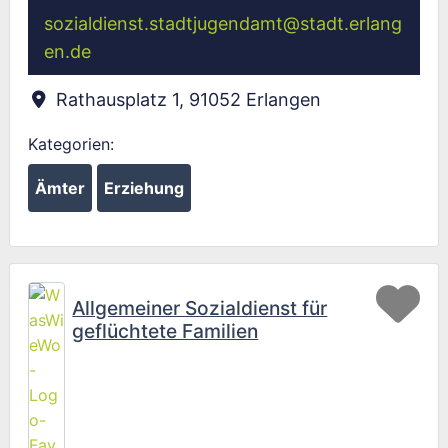
sozialdienst.stadtjugendamt
@
stadt.erlang
en.de
Rathausplatz 1
,
91052
Erlangen
Kategorien:
Ämter
Erziehung
Fav
Allgemeiner Sozialdienst für
geflüchtete Familien