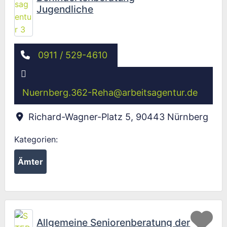
Jugendliche
0911 / 529-4610
Nuernberg.362-Reha
@
arbeitsagentur.de
Richard-Wagner-Platz 5
,
90443
Nürnberg
Kategorien:
Ämter
Fav
Allgemeine Seniorenberatung der