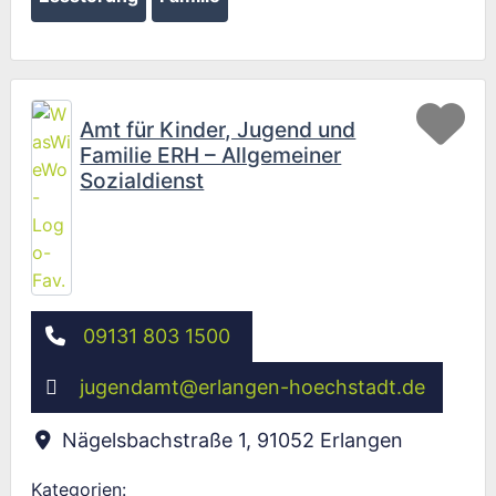
Fav
Amt für Kinder, Jugend und
Familie ERH – Allgemeiner
Sozialdienst
09131 803 1500
jugendamt
@
erlangen-hoechstadt.de
Nägelsbachstraße 1
,
91052
Erlangen
Kategorien: