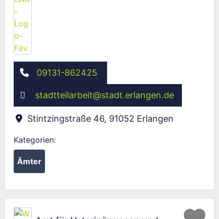
09131-862425
stadtteilarbeit
@
stadt.erlangen.de
Stintzingstraße 46
,
91052
Erlangen
Kategorien:
Ämter
Fav