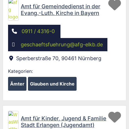
Fav
Amt für Gemeindedienst in der
Evang.-Luth. Kirche in Bayern
0911 / 4316-0
geschaeftsfuehrung
@
afg-elkb.de
Sperberstraße 70
,
90461
Nürnberg
Kategorien:
Ämter
Glauben und Kirche
Wird geladen …
Fav
Amt für Kinder, Jugend & Familie
Stadt Erlangen (Jugendamt)