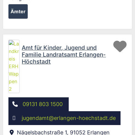
Ämter
Fav
Amt für Kinder, Jugend und
Familie Landratsamt Erlangen-
Höchstadt
09131 803 1500
jugendamt
@
erlangen-hoechstadt.de
Nägelsbachstraße 1
,
91052
Erlangen