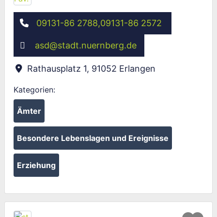
09131-86 2788,09131-86 2572
asd
@
stadt.nuernberg.de
Rathausplatz 1
,
91052
Erlangen
Kategorien:
Ämter
Besondere Lebenslagen und Ereignisse
Erziehung
Fav