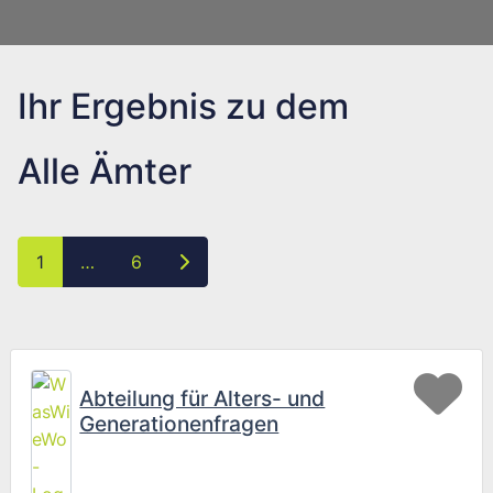
Ihr Ergebnis zu dem
Alle Ämter
Posts navigation
Ältere Beiträge
1
…
6
Fav
Abteilung für Alters- und
Generationenfragen