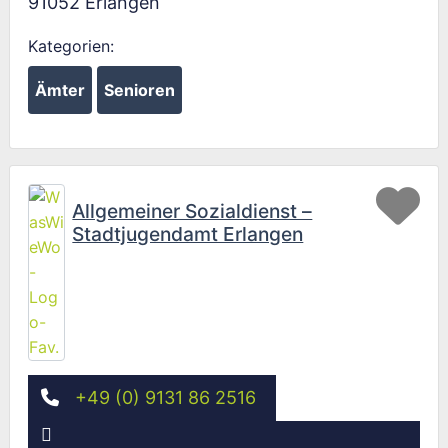
91052
Erlangen
Kategorien:
Ämter
Senioren
Fav
Allgemeiner Sozialdienst –
Stadtjugendamt Erlangen
+49 (0) 9131 86 2516