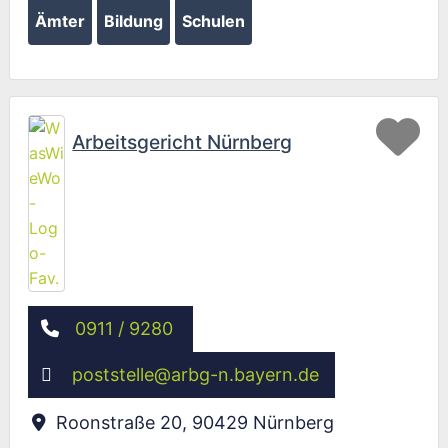
Ämter
Bildung
Schulen
Fav
Arbeitsgericht Nürnberg
0911 / 9280
poststelle
@
arbg-n.bayern.de
Roonstraße 20
,
90429
Nürnberg