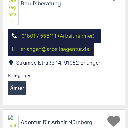
Berufsberatung
01801 / 555111 (Arbeitnehmer)
erlangen
@
arbeitsagentur.de
Strümpellstraße 14
,
91052
Erlangen
Kategorien:
Ämter
Fav
Agentur für Arbeit Nürnberg