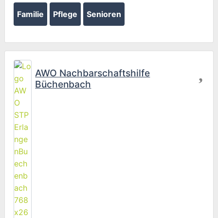
Familie
Pflege
Senioren
Wird geladen …
Fav
AWO Nachbarschaftshilfe
Büchenbach