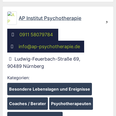
Fav
AP Institut Psychotherapie
0911 58079784
info
@
ap-psychotherapie.de
Ludwig-Feuerbach-Straße 69
,
90489
Nürnberg
Kategorien:
Besondere Lebenslagen und Ereignisse
Coaches / Berater
Psychotherapeuten