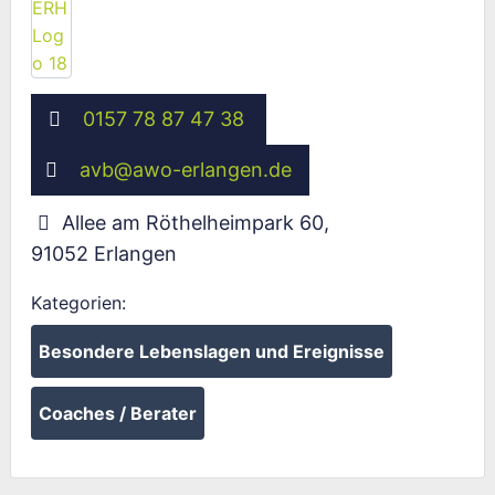
0157 78 87 47 38
avb
@
awo-erlangen.de
Allee am Röthelheimpark 60
,
91052
Erlangen
Kategorien:
Besondere Lebenslagen und Ereignisse
Coaches / Berater