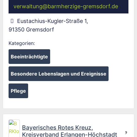
verwaltung
@
barmherzige-gremsdorf.de
Eustachius-Kugler-Straße 1
,
91350
Gremsdorf
Kategorien:
Beeinträchtigte
Besondere Lebenslagen und Ereignisse
Pflege
Fav
Bayerisches Rotes Kreuz,
Kreisverband Erlangen-Höchstadt