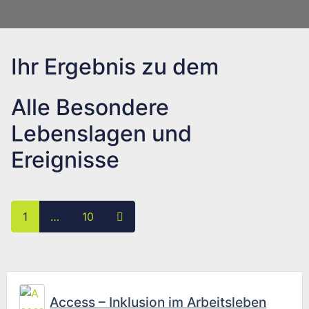
Ihr Ergebnis zu dem
Alle Besondere
Lebenslagen und
Ereignisse
Posts navigation
Ältere Beiträge
1
…
10
Fav
Access – Inklusion im Arbeitsleben