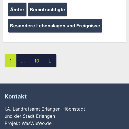
Ämter
Beeinträchtigte
Besondere Lebenslagen und Ereignisse
Posts navigation
Ältere Beiträge
1
…
10
Kontakt
i.A. Landratsamt Erlangen-Höchstadt
und der Stadt Erlangen
Projekt WasWieWo.de