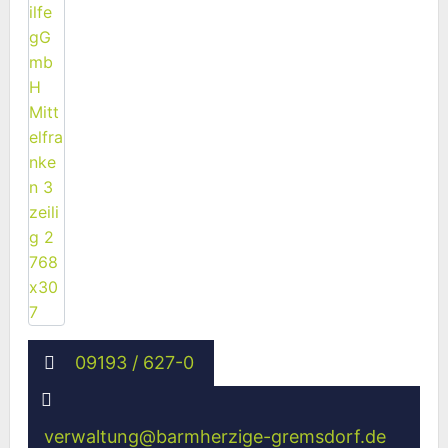
09193 / 627-0
verwaltung
@
barmherzige-gremsdorf.de