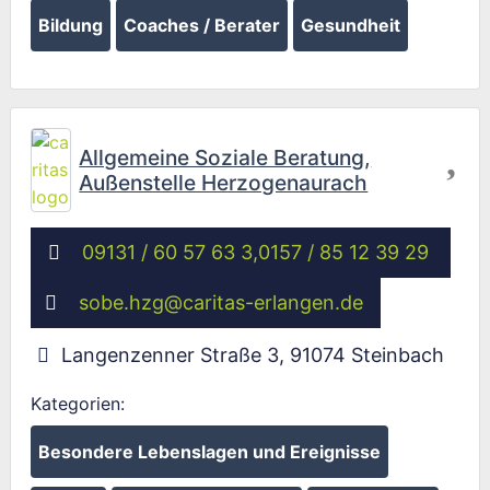
Bildung
Coaches / Berater
Gesundheit
Fav
Allgemeine Soziale Beratung,
Außenstelle Herzogenaurach
09131 / 60 57 63 3,0157 / 85 12 39 29
sobe.hzg
@
caritas-erlangen.de
Langenzenner Straße 3
,
91074
Steinbach
Kategorien:
Besondere Lebenslagen und Ereignisse