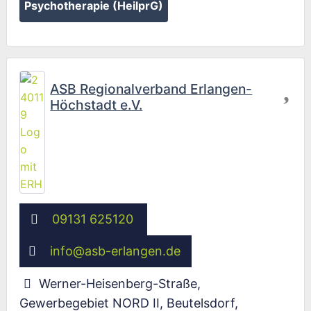
Psychotherapie (HeilprG)
Fav
ASB Regionalverband Erlangen-
Höchstadt e.V.
09131 625120
info
@
asb-erlangen.de
Werner-Heisenberg-Straße,
Gewerbegebiet NORD II, Beutelsdorf
,