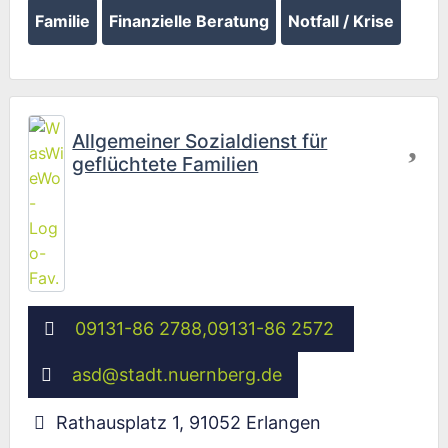
Familie
Finanzielle Beratung
Notfall / Krise
Fav
Allgemeiner Sozialdienst für
geflüchtete Familien
09131-86 2788,09131-86 2572
asd
@
stadt.nuernberg.de
Rathausplatz 1
,
91052
Erlangen