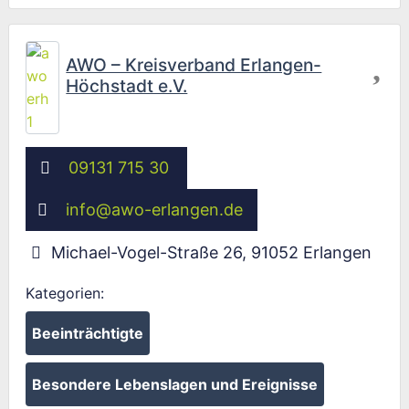
Fav
AWO – Kreisverband Erlangen-
Höchstadt e.V.
09131 715 30
info
@
awo-erlangen.de
Michael-Vogel-Straße 26
,
91052
Erlangen
Kategorien:
Beeinträchtigte
Besondere Lebenslagen und Ereignisse