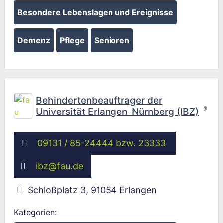
Besondere Lebenslagen und Ereignisse
Demenz
Pflege
Senioren
Fav
Behindertenbeauftrager der
Universität Erlangen-Nürnberg (IBZ)
09131 / 85-24444 bzw. 23333
ibz
@
fau.de
Schloßplatz 3
,
91054
Erlangen
Kategorien: