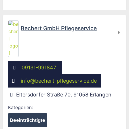
Fav
Bechert GmbH Pflegeservice
09131-991847
info
@
bechert-pflegeservice.de
Eltersdorfer Straße 70
,
91058
Erlangen
Kategorien:
Beeinträchtigte