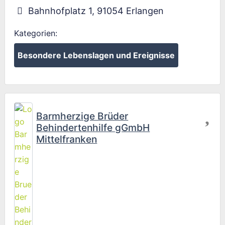
Bahnhofplatz 1
,
91054
Erlangen
Kategorien:
Besondere Lebenslagen und Ereignisse
Fav
Barmherzige Brüder
Behindertenhilfe gGmbH
Mittelfranken