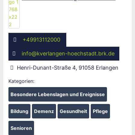
+49913112000
info
@
kverlangen-hoechstadt.brk.de
Henri-Dunant-Straße 4
,
91058
Erlangen
Kategorien:
Besondere Lebenslagen und Ereignisse
Bildung
Demenz
Gesundheit
Pflege
Senioren