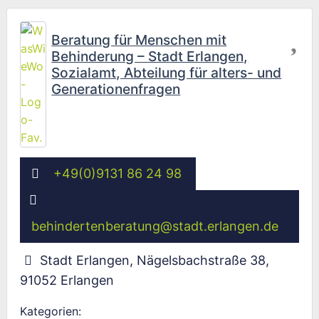
Fav
Beratung für Menschen mit
Behinderung – Stadt Erlangen,
Sozialamt, Abteilung für alters- und
Generationenfragen
+49(0)9131 86 24 98
behindertenberatung
@
stadt.erlangen.de
Stadt Erlangen, Nägelsbachstraße 38
,
91052
Erlangen
Kategorien: