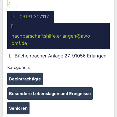
09131 307117
nachbarschaftshilfe.erlangen
@
awo-
omf.de
Büchenbacher Anlage 27
,
91056
Erlangen
Kategorien:
Beeinträchtigte
Besondere Lebenslagen und Ereignisse
Senioren