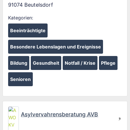
91074
Beutelsdorf
Kategorien:
Beeinträchtigte
Besondere Lebenslagen und Ereignisse
Bildung
Gesundheit
Notfall / Krise
Pflege
Senioren
Fav
Asylvervahrensberatung AVB