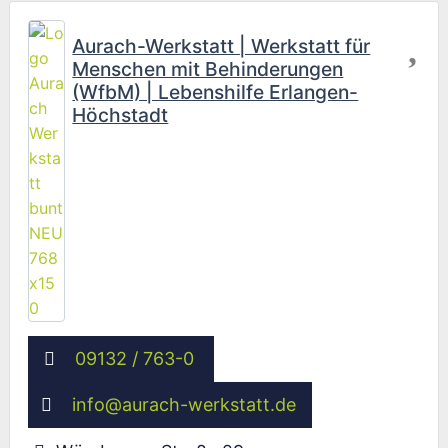
Fav
Aurach-Werkstatt | Werkstatt für
Menschen mit Behinderungen
(WfbM) | Lebenshilfe Erlangen-
Höchstadt
09132 / 763-0
info
@
aurach-werkstatt.de