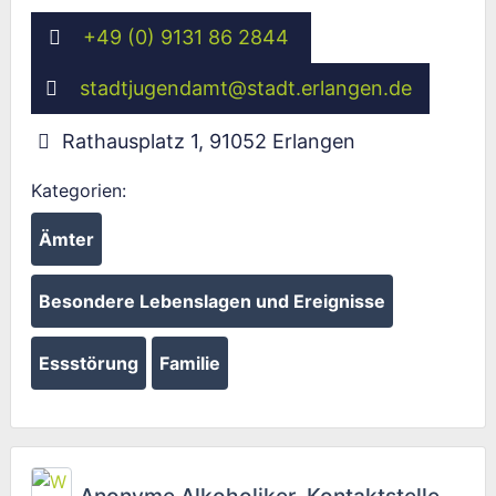
+49 (0) 9131 86 2844
stadtjugendamt
@
stadt.erlangen.de
Rathausplatz 1
,
91052
Erlangen
Kategorien:
Ämter
Besondere Lebenslagen und Ereignisse
Essstörung
Familie
Fav