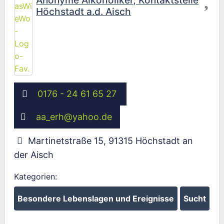
Anonyme Alkoholiker, Kontaktstelle
Höchstadt a.d. Aisch
0176 - 24 61 65 27
aa_erh
@
yahoo.de
Martinetstraße 15
,
91315
Höchstadt an
der Aisch
Kategorien:
Besondere Lebenslagen und Ereignisse
Sucht