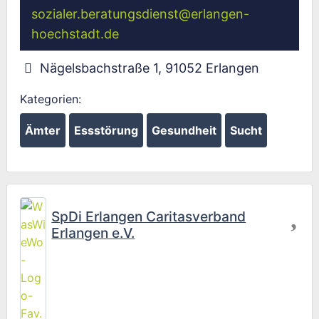
sozialer.beratungsdienst
@
erlangen-
hoechstadt.de
Nägelsbachstraße 1
,
91052
Erlangen
Kategorien:
Ämter
Essstörung
Gesundheit
Sucht
Fav
SpDi Erlangen Caritasverband
Erlangen e.V.