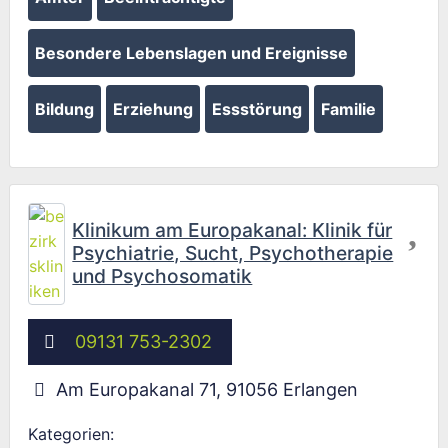
Besondere Lebenslagen und Ereignisse
Bildung
Erziehung
Essstörung
Familie
Fav
Klinikum am Europakanal: Klinik für
Psychiatrie, Sucht, Psychotherapie
und Psychosomatik
Wird geladen …
09131 753-2302
Am Europakanal 71
,
91056
Erlangen
Kategorien: