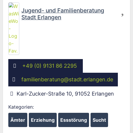
Fav
Jugend- und Familienberatung
Stadt Erlangen
+49 (0) 9131 86 2295
familienberatung
@
stadt.erlangen.de
Karl-Zucker-Straße 10
,
91052
Erlangen
Kategorien:
Ämter
Erziehung
Essstörung
Sucht