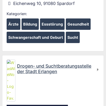
Eichenweg 10
,
91080
Spardorf
Kategorien:
Ärzte
Bildung
Essstörung
Gesundheit
Schwangerschaft und Geburt
Sucht
Fav
Drogen- und Suchtberatungsstelle
der Stadt Erlangen