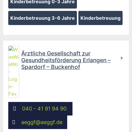
Kinderbetreuung 0-3 Jahre
Kinderbetreuung 3-6 Jahre
Kinderbetreuung
Fav
Ärztliche Gesellschaft zur
Gesundheitsförderung Erlangen –
Spardorf – Buckenhof
040 - 41 91 94 90
aeggf
@
aeggf.de