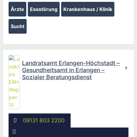
Ärzte
Essstörung
Krankenhaus / Klinik
Sucht
Fav
Landratsamt Erlangen-Höchstadt –
Gesundheitsamt in Erlangen –
Sozialer Beratungsdienst
09131 803 2200