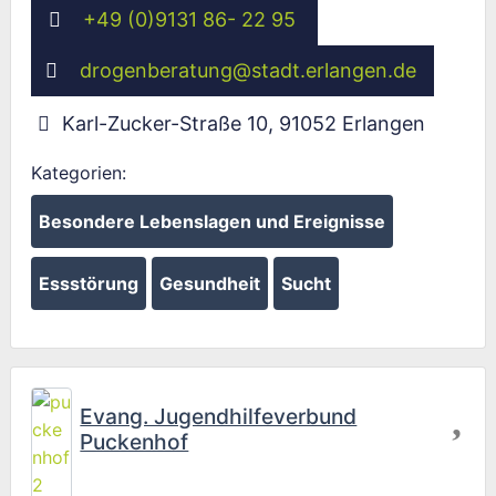
+49 (0)9131 86- 22 95
drogenberatung
@
stadt.erlangen.de
Karl-Zucker-Straße 10
,
91052
Erlangen
Kategorien:
Besondere Lebenslagen und Ereignisse
Essstörung
Gesundheit
Sucht
Fav
Evang. Jugendhilfeverbund
Puckenhof