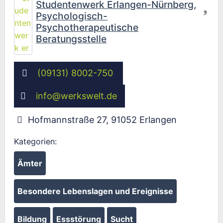
Studentenwerk Erlangen-Nürnberg,
Psychologisch-
Psychotherapeutische
Beratungsstelle
(09131) 8002-750
info
@
werkswelt.de
Hofmannstraße 27
,
91052
Erlangen
Kategorien:
Ämter
Besondere Lebenslagen und Ereignisse
Bildung
Essstörung
Sucht