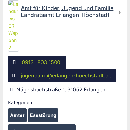
Fav
Amt für Kinder, Jugend und Familie
Landratsamt Erlangen-Höchstadt
09131 803 1500
jugendamt
@
erlangen-hoechstadt.de
Nägelsbachstraße 1
,
91052
Erlangen
Kategorien:
Ämter
Essstörung