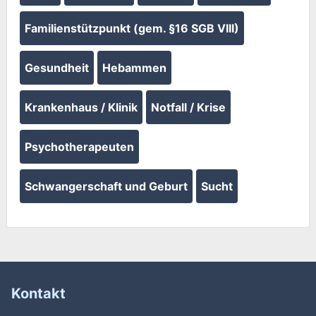
Familienstützpunkt (gem. §16 SGB VIII)
Gesundheit
Hebammen
Krankenhaus / Klinik
Notfall / Krise
Psychotherapeuten
Schwangerschaft und Geburt
Sucht
Kontakt