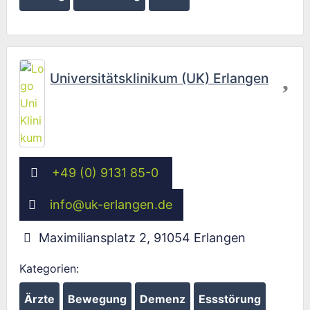
Fav
Universitätsklinikum (UK) Erlangen
+49 (0) 9131 85-0
info
@
uk-erlangen.de
Maximiliansplatz 2
,
91054
Erlangen
Kategorien:
Ärzte
Bewegung
Demenz
Essstörung