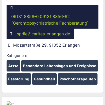
09131 8856-0,09131 8856-62
(Gerontopsychiatrische Fachberatung)
spdie
@
caritas-erlangen.de
Mozartstraße 29
,
91052
Erlangen
Kategorien:
Ärzte
Besondere Lebenslagen und Ereignisse
Essstörung
Gesundheit
Psychotherapeuten
Fav