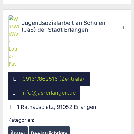
Fav
Jugendsozialarbeit an Schulen
(JaS) der Stadt Erlangen
09131/862516 (Zentrale)
info
@
jas-erlangen.de
1 Rathausplatz
,
91052
Erlangen
Kategorien:
Ämter
Beeinträchtigte