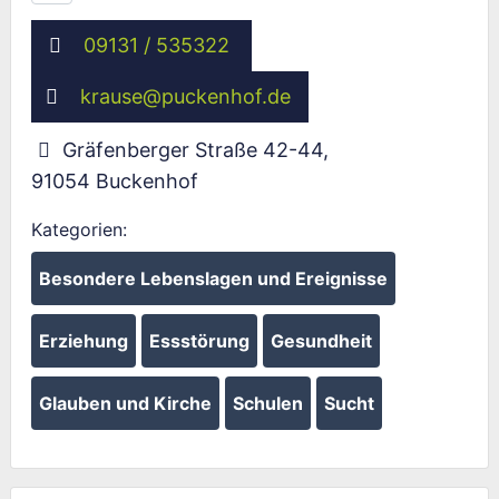
09131 / 535322
krause
@
puckenhof.de
Gräfenberger Straße 42-44
,
91054
Buckenhof
Kategorien:
Besondere Lebenslagen und Ereignisse
Erziehung
Essstörung
Gesundheit
Glauben und Kirche
Schulen
Sucht