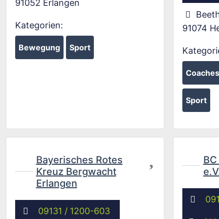
91052
Erlangen
Beeth
Kategorien:
91074
H
Bewegung
Sport
Kategori
Coaches 
Sport
Favorit
Bayerisches Rotes
BC
Kreuz Bergwacht
e.V
Erlangen
09
09131 / 1200-603