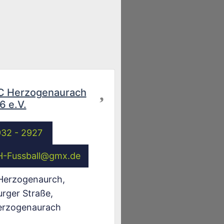
Favorit
C Herzogenaurach
6 e.V.
932 - 2927
-Fussball
@
gmx.de
Herzogenaurch,
rger Straße
,
erzogenaurach