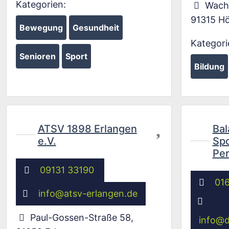
Kategorien:
Wach
91315
Hö
Bewegung
Gesundheit
Kategori
Senioren
Sport
Bildung
Favorit
ATSV 1898 Erlangen
Bal
e.V.
Spo
Per
09131 33190
01
info
@
atsv-erlangen.de
Paul-Gossen-Straße 58
,
info
@