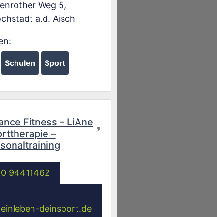
enrother Weg 5
,
chstadt a.d. Aisch
en:
Schulen
Sport
Favorit
ance Fitness – LiAne
rttherapie –
sonaltraining
60 94411462
deinleben-deinsport.de