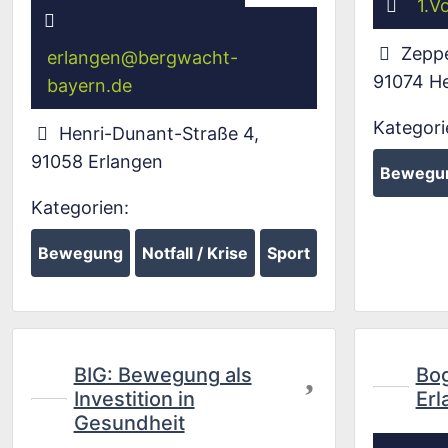
1.V
Zeppe
erlangen
@
bergwacht-
91074
H
bayern.de
Kategori
Henri-Dunant-Straße 4
,
91058
Erlangen
Bewegu
Kategorien:
Bewegung
Notfall / Krise
Sport
Favorit
BIG: Bewegung als
Bog
Investition in
Erl
Gesundheit