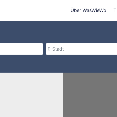
Über WasWieWo
T
Stadt