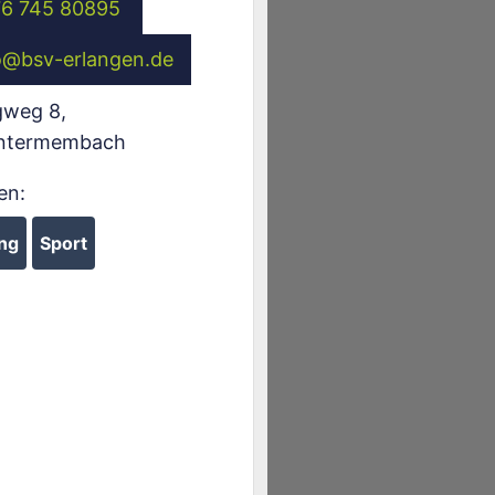
76 745 80895
o
@
bsv-erlangen.de
gweg 8
,
ntermembach
en:
ng
Sport