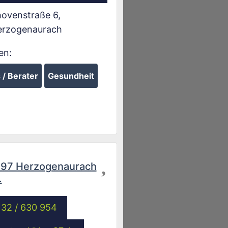
ovenstraße 6
,
erzogenaurach
en:
/ Berater
Gesundheit
Favorit
 97 Herzogenaurach
.
132 / 630 954