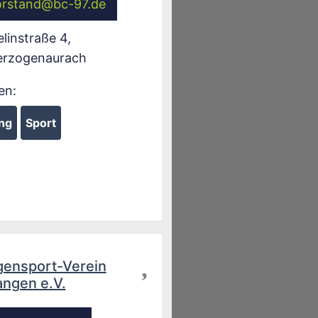
orstand
@
bc-97.de
linstraße 4
,
erzogenaurach
en:
ng
Sport
Favorit
ensport-Verein
angen e.V.