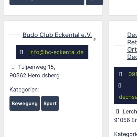
Favorit
Budo Club Eckental e.V.
De
Ret
Or
info
@
bc-eckental.de
Dec
Tulpenweg 15
,
09
90562
Heroldsberg
Kategorien:
dechs
Bewegung
Sport
Lerch
91056
E
Kategori