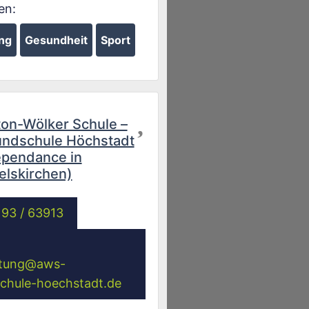
en:
ng
Gesundheit
Sport
Favorit
on-Wölker Schule –
ndschule Höchstadt
pendance in
elskirchen)
93 / 63913
tung
@
aws-
chule-hoechstadt.de