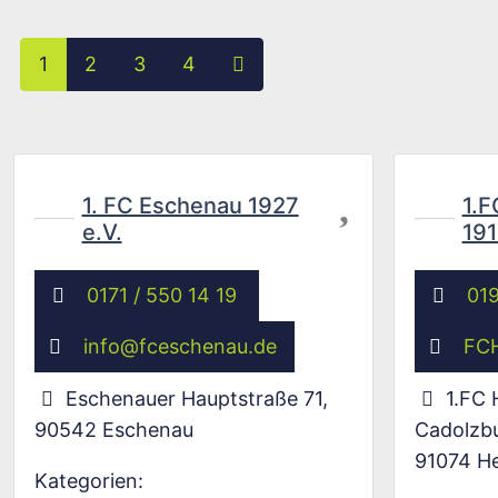
Posts navigation
Ältere Beiträge
1
2
3
4
Favorit
1. FC Eschenau 1927
1.F
e.V.
191
0171 / 550 14 19
01
info
@
fceschenau.de
FCH
Eschenauer Hauptstraße 71
,
1.FC 
90542
Eschenau
Cadolzbu
91074
H
Kategorien: