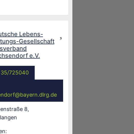
Favorit
utsche Lebens-
tungs-Gesellschaft
tsverband
hsendorf e.V.
135/725040
endorf
@
bayern.dlrg.de
enstraße 8
,
rlangen
en: