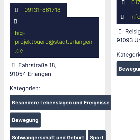
01
09131-861718
inf
Reisi
big-
91093
U
projektbuero
@
stadt.erlangen
.de
Kategori
Fahrstraße 18
,
Bewegu
91054
Erlangen
Kategorien:
Besondere Lebenslagen und Ereignisse
Bewegung
Schwangerschaft und Geburt
Sport