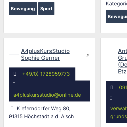
Kategori
Bewegung
Sport
Bewegu
Favorit
A4plusKursStudio
Ant
Sophie Gerner
Gru
(De
Etz
+49/0) 1728959773
091
a4pluskursstudio
@
online.de
Kieferndorfer Weg 80
,
verwal
91315
Höchstadt a.d. Aisch
grunds