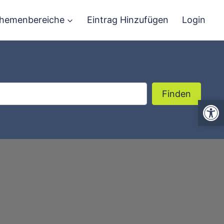
hemenbereiche
Eintrag Hinzufügen
Login
Finden
Finden
We