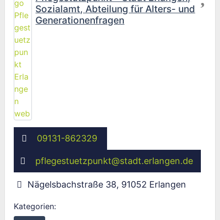
Sozialamt, Abteilung für Alters- und
Generationenfragen
09131-862329
pflegestuetzpunkt
@
stadt.erlangen.de
Nägelsbachstraße 38
,
91052
Erlangen
Kategorien: