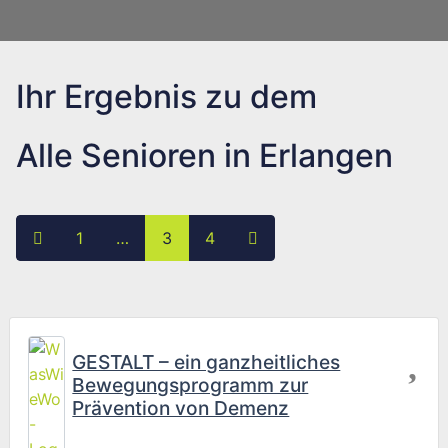
Ihr Ergebnis zu dem
Alle Senioren in Erlangen
Posts navigation
Neuere Beiträge
Ältere Beiträge
1
…
3
4
Fav
GESTALT – ein ganzheitliches
Bewegungsprogramm zur
Prävention von Demenz