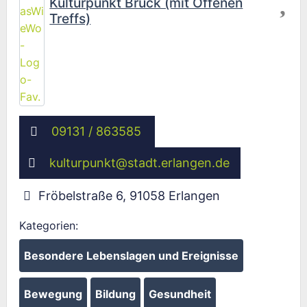
Kulturpunkt Bruck (mit Offenen
Treffs)
09131 / 863585
kulturpunkt
@
stadt.erlangen.de
Fröbelstraße 6
,
91058
Erlangen
Kategorien:
Besondere Lebenslagen und Ereignisse
Bewegung
Bildung
Gesundheit