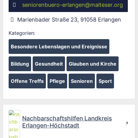
seniorenbuero-erlangen
@
malteser.org
Marienbader Straße 23
,
91058
Erlangen
Kategorien:
Besondere Lebenslagen und Ereignisse
Bildung
Gesundheit
Glauben und Kirche
Offene Treffs
Pflege
Senioren
Sport
Fav
Nachbarschaftshilfen Landkreis
Erlangen-Höchstadt