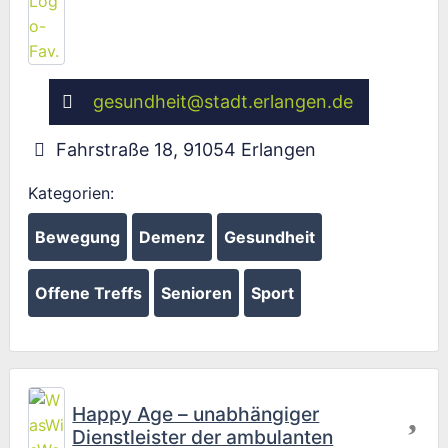
gesundheit
@
stadt.erlangen.de
Fahrstraße 18
,
91054
Erlangen
Kategorien:
Bewegung
Demenz
Gesundheit
Offene Treffs
Senioren
Sport
Fav
Happy Age – unabhängiger
Dienstleister der ambulanten