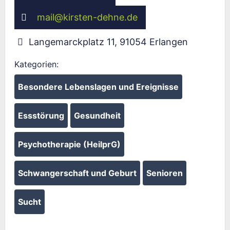
mail
@
kirsten-dehne.de
Langemarckplatz 11
,
91054
Erlangen
Kategorien:
Besondere Lebenslagen und Ereignisse
Essstörung
Gesundheit
Psychotherapie (HeilprG)
Schwangerschaft und Geburt
Senioren
Sucht