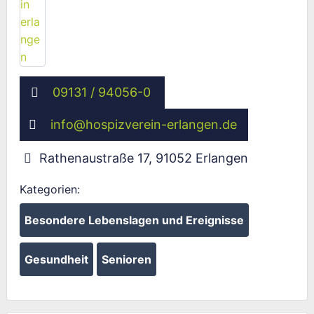
09131 / 94056-0
info
@
hospizverein-erlangen.de
Rathenaustraße 17
,
91052
Erlangen
Kategorien:
Besondere Lebenslagen und Ereignisse
Gesundheit
Senioren