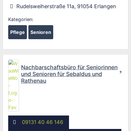
Rudelsweiherstraße 11a
,
91054
Erlangen
Kategorien:
Pflege
Senioren
Fav
Nachbarschaftsbüro für Seniorinnen
und Senioren für Sebaldus und
Rathenau
09131 40 46 146