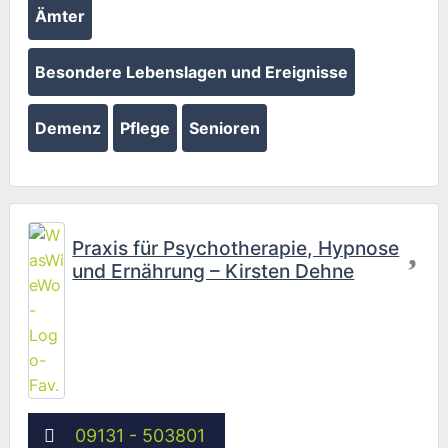
Ämter
Besondere Lebenslagen und Ereignisse
Demenz
Pflege
Senioren
Fav
Praxis für Psychotherapie, Hypnose
und Ernährung – Kirsten Dehne
09131 - 503801