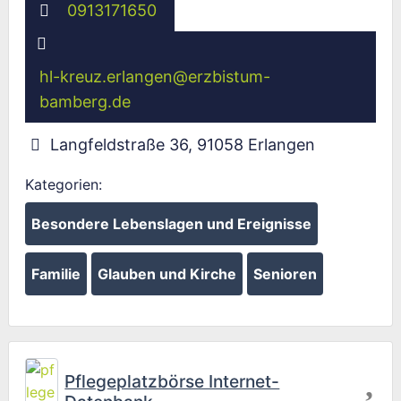
0913171650
hl-kreuz.erlangen
@
erzbistum-
bamberg.de
Langfeldstraße 36
,
91058
Erlangen
Kategorien:
Besondere Lebenslagen und Ereignisse
Familie
Glauben und Kirche
Senioren
Fav
Pflegeplatzbörse Internet-