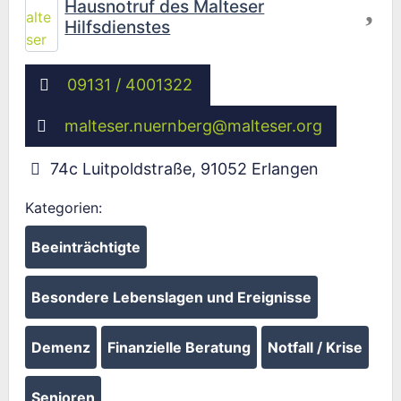
Hausnotruf des Malteser
Hilfsdienstes
09131 / 4001322
malteser.nuernberg
@
malteser.org
74c Luitpoldstraße
,
91052
Erlangen
Kategorien:
Beeinträchtigte
Besondere Lebenslagen und Ereignisse
Demenz
Finanzielle Beratung
Notfall / Krise
Senioren