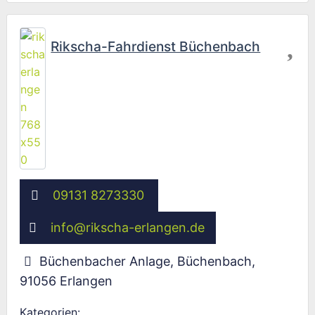
Fav
Rikscha-Fahrdienst Büchenbach
09131 8273330
info
@
rikscha-erlangen.de
Büchenbacher Anlage, Büchenbach
,
91056
Erlangen
Kategorien: