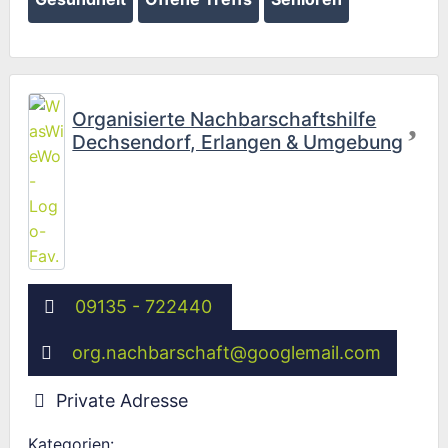
Fav
Organisierte Nachbarschaftshilfe
Dechsendorf, Erlangen & Umgebung
09135 - 722440
org.nachbarschaft
@
googlemail.com
Private Adresse
Kategorien: