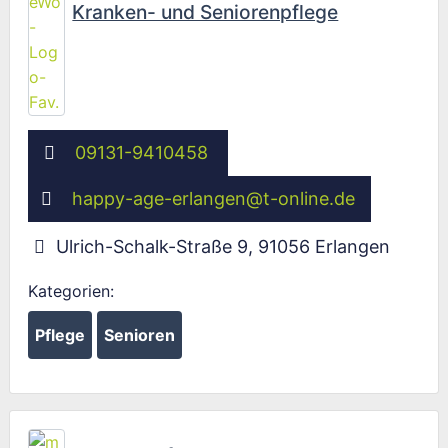
Kranken- und Seniorenpflege
09131-9410458
happy-age-erlangen
@
t-online.de
Ulrich-Schalk-Straße 9
,
91056
Erlangen
Kategorien:
Pflege
Senioren
Fav