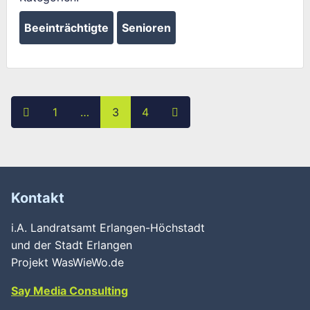
Beeinträchtigte
Senioren
Posts navigation
Neuere Beiträge
Ältere Beiträge
1
…
3
4
Kontakt
i.A. Landratsamt Erlangen-Höchstadt
und der Stadt Erlangen
Projekt WasWieWo.de
Say Media Consulting