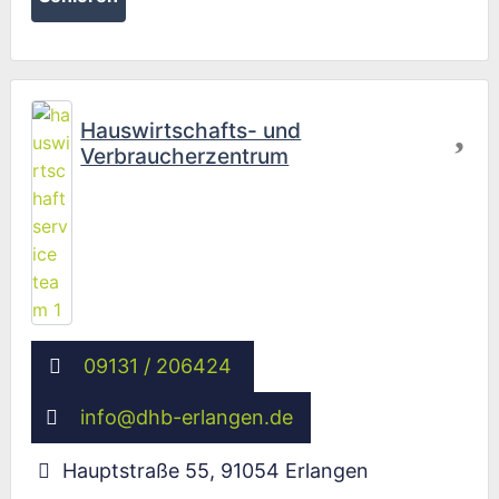
Fav
Hauswirtschafts- und
Verbraucherzentrum
09131 / 206424
info
@
dhb-erlangen.de
Hauptstraße 55
,
91054
Erlangen