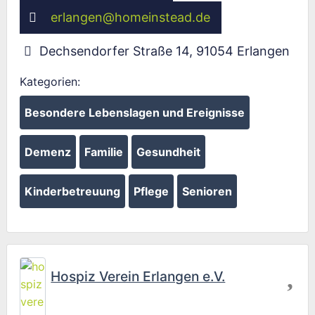
erlangen
@
homeinstead.de
Dechsendorfer Straße 14
,
91054
Erlangen
Kategorien:
Besondere Lebenslagen und Ereignisse
Demenz
Familie
Gesundheit
Kinderbetreuung
Pflege
Senioren
Fav
Hospiz Verein Erlangen e.V.