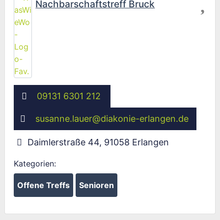
Nachbarschaftstreff Bruck
09131 6301 212
susanne.lauer
@
diakonie-erlangen.de
Daimlerstraße 44
,
91058
Erlangen
Kategorien:
Offene Treffs
Senioren