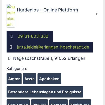
Fav
Hürdenlos – Online Plattform
09131-8031332
jutta.leidel
@
erlangen-hoechstadt.de
Nägelsbachstraße 1
,
91052
Erlangen
Kategorien:
Ämter
Ärzte
Apotheken
Besondere Lebenslagen und Ereignisse