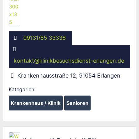
09131/85 33338
kontakt
@
klinikbesuchsdienst-erlangen.de
Krankenhausstraße 12
,
91054
Erlangen
Kategorien:
Krankenhaus / Klinik
Senioren
Fav